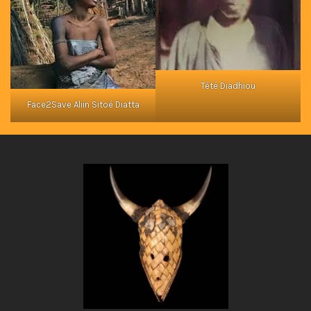
Tété Diadhiou
Face2Save Aliin Sitoé Diatta