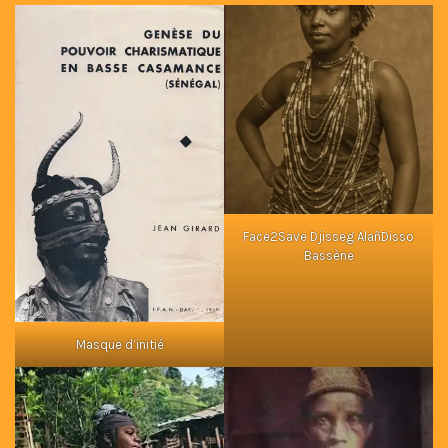
Face2Save Djisseg AlañDisso
Bassène
Masque d’initié