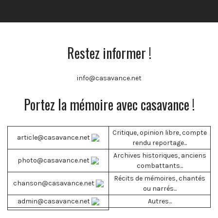
Restez informer !
info@casavance.net
Portez la mémoire avec casavance !
Critique, opinion libre, compte
article@casavance.net
rendu reportage...
Archives historiques, anciens
photo@casavance.net
combattants...
Récits de mémoires, chantés
chanson@casavance.net
ou narrés...
admin@casavance.net
Autres...