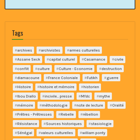
Tags
archives
archivistes
armes culturelles
Assane Seck
capital culturel
Casamance
civile
conflit
culture
Culture - Economie
destruction
diamacoune
France Coloniale
Futikh
guerre
Histoire
histoire et mémoire
historien
Ibou Diallo
incivile... presse
Mfdc
mythe
mémoire
méthodologie
note de lecture
Oralité
Prêtres - Prêtresses
Rebelle
rébellion
Résistance
Sources historiques
stasiologie
Sénégal
valeurs culturelles
william ponty