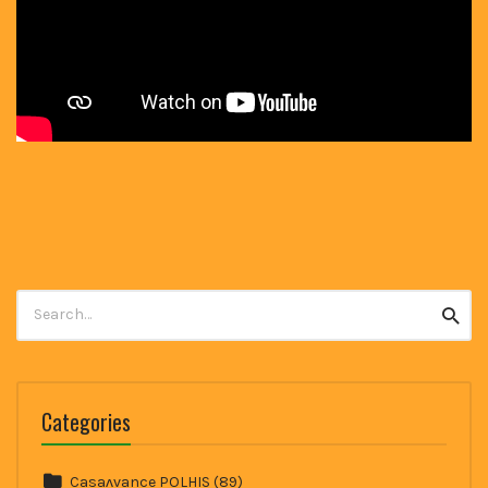
Search
Searc
for:
Categories
Casaʌvance POLHIS
(89)