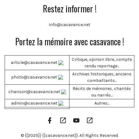
Restez informer !
info@casavance.net
Portez la mémoire avec casavance !
Critique, opinion libre, compte
article@casavance.net
rendu reportage...
Archives historiques, anciens
photo@casavance.net
combattants...
Récits de mémoires, chantés
chanson@casavance.net
ou narrés...
admin@casavance.net
Autres...
Facebook
Google
YouTube
RSS
Profile
Play
Channel
Feed
© {{2025}} {{casavance.net}}. All Rights Reserved.