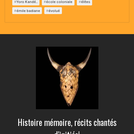
Yoro Kandé...
école coloniale
élites
émile badiane
évolué
Histoire mémoire, récits chantés