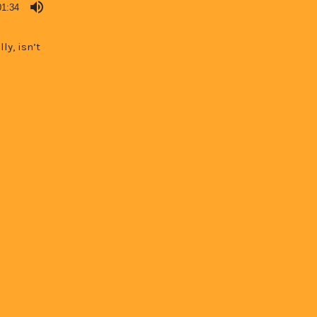
01:34
ly, isn’t