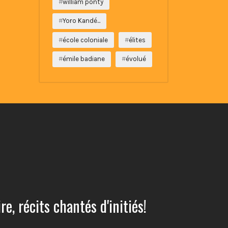
william ponty
Yoro Kandé...
école coloniale
élites
émile badiane
évolué
e, récits chantés d'initiés!