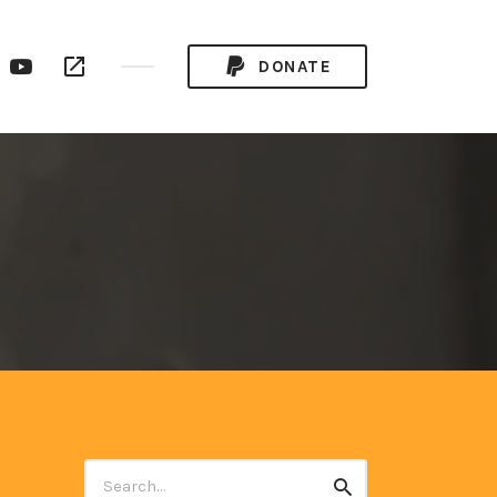
ogle
YouTube
RSS
DONATE
ay
Channel
Feed
Search
Search
for: