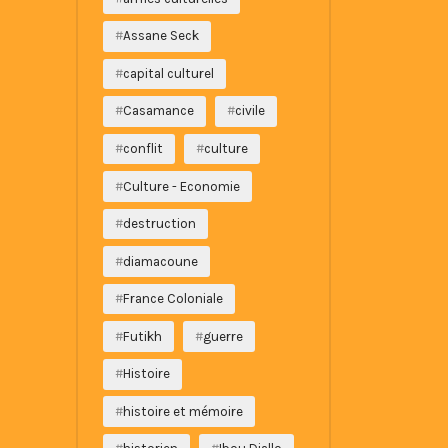
Assane Seck
capital culturel
Casamance
civile
conflit
culture
Culture - Economie
destruction
diamacoune
France Coloniale
Futikh
guerre
Histoire
histoire et mémoire