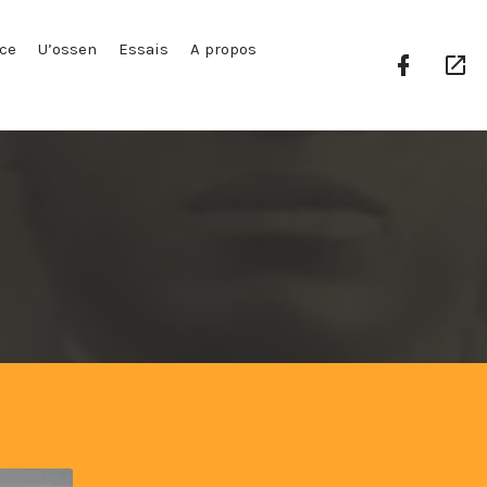
ce
U’ossen
Essais
A propos
Facebook
Go
Profile
Pl