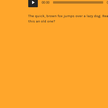
00:00
Player
The quick, brown fox jumps over a lazy dog. Real
this an old one?