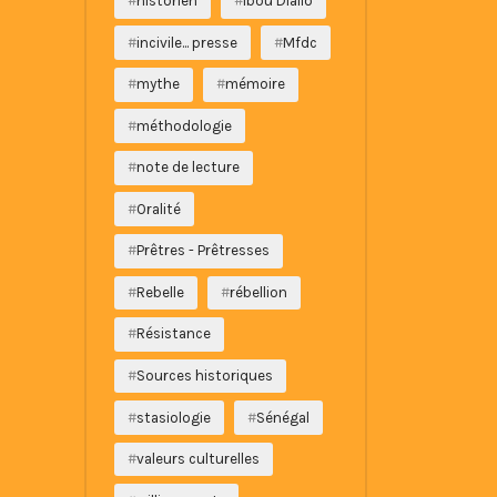
historien
Ibou Diallo
incivile... presse
Mfdc
mythe
mémoire
méthodologie
note de lecture
Oralité
Prêtres - Prêtresses
Rebelle
rébellion
Résistance
Sources historiques
stasiologie
Sénégal
valeurs culturelles