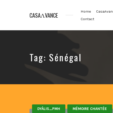
Home
Casaʌvan
CASAɅVANCE
Contact
La
Casamance
aVance…
Tag:
Sénégal
DYÀLIS_PMH
MÉMOIRE CHANTÉE