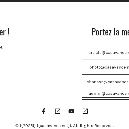
r !
Portez la m
et
article@casavance.
photo@casavance.
chanson@casavance
admin@casavance.
Facebook
Google
YouTube
RSS
Profile
Play
Channel
Feed
© {{2025}} {{casavance.net}}. All Rights Reserved.