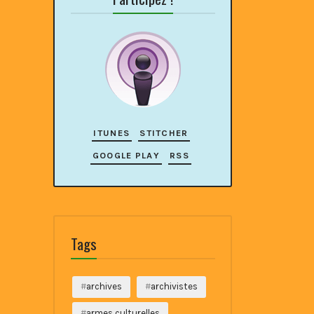
ITUNES
STITCHER
GOOGLE PLAY
RSS
Tags
archives
archivistes
armes culturelles