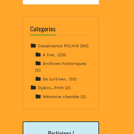
Categories
Casaʌvance POLHIS
(90)
A lire…
(23)
Archives historiques
(2)
Se cultiver…
(10)
Dyàlis_Pmh
(2)
Mémoire chantée
(2)
Participez !