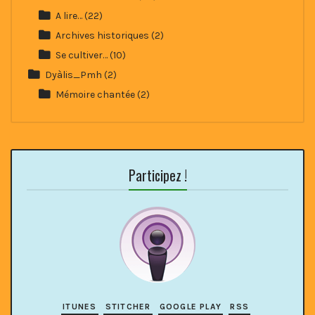
A lire…
(22)
Archives historiques
(2)
Se cultiver…
(10)
Dyàlis_Pmh
(2)
Mémoire chantée
(2)
Participez !
ITUNES
STITCHER
GOOGLE PLAY
RSS