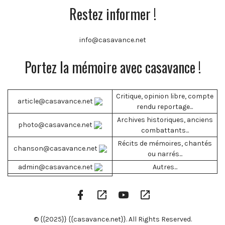
Restez informer !
info@casavance.net
Portez la mémoire avec casavance !
Critique, opinion libre, compte
article@casavance.net
rendu reportage...
Archives historiques, anciens
photo@casavance.net
combattants...
Récits de mémoires, chantés
chanson@casavance.net
ou narrés...
admin@casavance.net
Autres...
Facebook
Google
YouTube
RSS
Profile
Play
Channel
Feed
© {{2025}} {{casavance.net}}. All Rights Reserved.