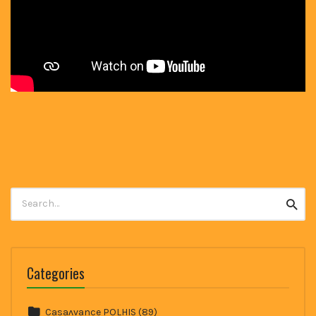
Search
Searc
for:
Categories
Casaʌvance POLHIS
(89)