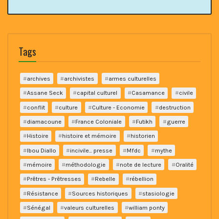
Tags
archives
archivistes
armes culturelles
Assane Seck
capital culturel
Casamance
civile
conflit
culture
Culture - Economie
destruction
diamacoune
France Coloniale
Futikh
guerre
Histoire
histoire et mémoire
historien
Ibou Diallo
incivile... presse
Mfdc
mythe
mémoire
méthodologie
note de lecture
Oralité
Prêtres - Prêtresses
Rebelle
rébellion
Résistance
Sources historiques
stasiologie
Sénégal
valeurs culturelles
william ponty