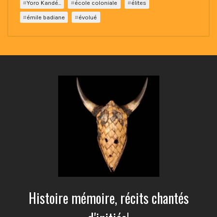
Yoro Kandé...
école coloniale
élites
émile badiane
évolué
Histoire mémoire, récits chantés