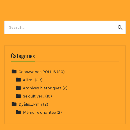
Search
Searc
for:
Categories
Casaʌvance POLHIS
(90)
A lire…
(23)
Archives historiques
(2)
Se cultiver…
(10)
Dyàlis_Pmh
(2)
Mémoire chantée
(2)