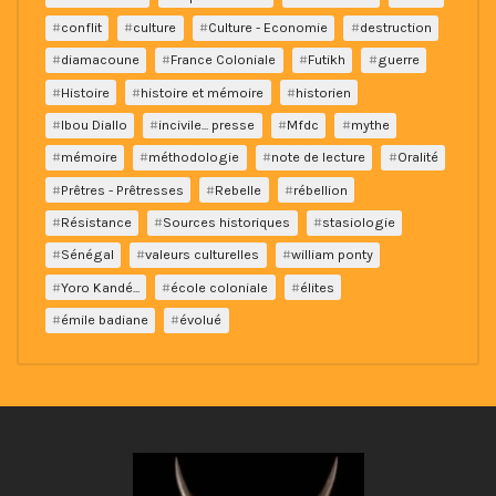
conflit
culture
Culture - Economie
destruction
diamacoune
France Coloniale
Futikh
guerre
Histoire
histoire et mémoire
historien
Ibou Diallo
incivile... presse
Mfdc
mythe
mémoire
méthodologie
note de lecture
Oralité
Prêtres - Prêtresses
Rebelle
rébellion
Résistance
Sources historiques
stasiologie
Sénégal
valeurs culturelles
william ponty
Yoro Kandé...
école coloniale
élites
émile badiane
évolué