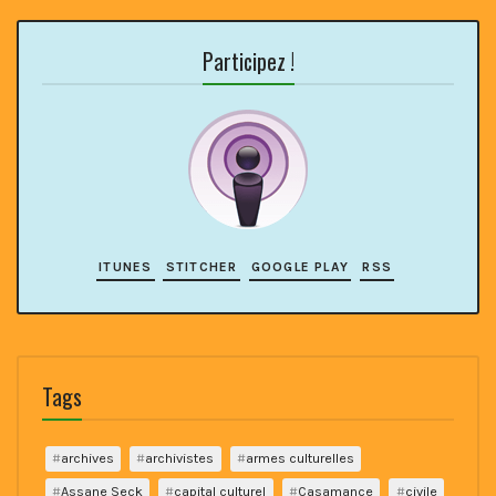
Participez !
ITUNES
STITCHER
GOOGLE PLAY
RSS
Tags
archives
archivistes
armes culturelles
Assane Seck
capital culturel
Casamance
civile