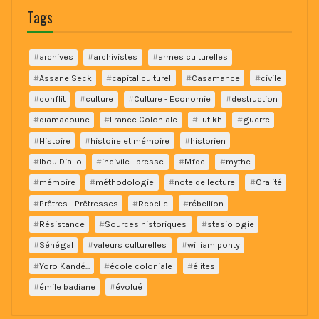
Tags
archives
archivistes
armes culturelles
Assane Seck
capital culturel
Casamance
civile
conflit
culture
Culture - Economie
destruction
diamacoune
France Coloniale
Futikh
guerre
Histoire
histoire et mémoire
historien
Ibou Diallo
incivile... presse
Mfdc
mythe
mémoire
méthodologie
note de lecture
Oralité
Prêtres - Prêtresses
Rebelle
rébellion
Résistance
Sources historiques
stasiologie
Sénégal
valeurs culturelles
william ponty
Yoro Kandé...
école coloniale
élites
émile badiane
évolué