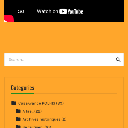
Search
Searc
for:
Categories
Casaʌvance POLHIS
(89)
A lire…
(22)
Archives historiques
(2)
Se cultiver…
(10)