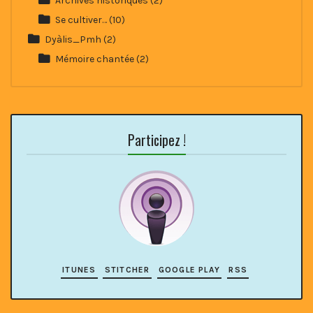
Archives historiques
(2)
Se cultiver…
(10)
Dyàlis_Pmh
(2)
Mémoire chantée
(2)
Participez !
ITUNES
STITCHER
GOOGLE PLAY
RSS