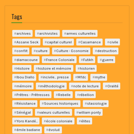
Tags
archives
archivistes
armes culturelles
Assane Seck
capital culturel
Casamance
civile
conflit
culture
Culture - Economie
destruction
diamacoune
France Coloniale
Futikh
guerre
Histoire
histoire et mémoire
historien
Ibou Diallo
incivile... presse
Mfdc
mythe
mémoire
méthodologie
note de lecture
Oralité
Prêtres - Prêtresses
Rebelle
rébellion
Résistance
Sources historiques
stasiologie
Sénégal
valeurs culturelles
william ponty
Yoro Kandé...
école coloniale
élites
émile badiane
évolué