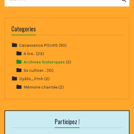
for:
Categories
Casaʌvance POLHIS
(90)
A lire…
(23)
Archives historiques
(2)
Se cultiver…
(10)
Dyàlis_Pmh
(2)
Mémoire chantée
(2)
Participez !