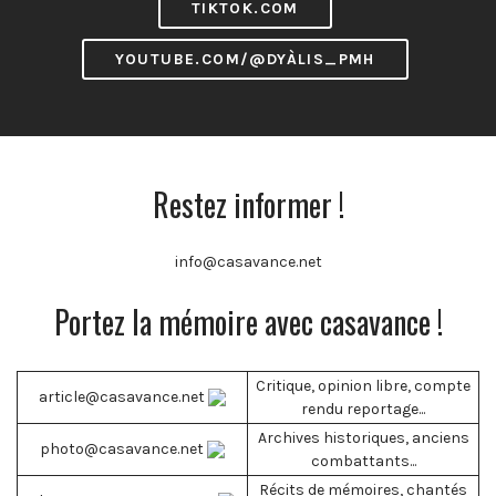
TIKTOK.COM
YOUTUBE.COM/@DYÀLIS_PMH
Restez informer !
info@casavance.net
Portez la mémoire avec casavance !
Critique, opinion libre, compte
article@casavance.net
rendu reportage...
Archives historiques, anciens
photo@casavance.net
combattants...
Récits de mémoires, chantés