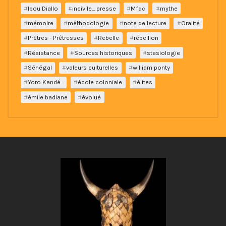
Ibou Diallo
incivile... presse
Mfdc
mythe
mémoire
méthodologie
note de lecture
Oralité
Prêtres - Prêtresses
Rebelle
rébellion
Résistance
Sources historiques
stasiologie
Sénégal
valeurs culturelles
william ponty
Yoro Kandé...
école coloniale
élites
émile badiane
évolué