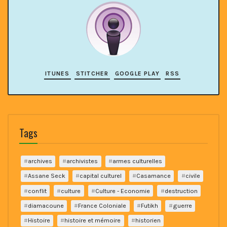
ITUNES
STITCHER
GOOGLE PLAY
RSS
Tags
archives
archivistes
armes culturelles
Assane Seck
capital culturel
Casamance
civile
conflit
culture
Culture - Economie
destruction
diamacoune
France Coloniale
Futikh
guerre
Histoire
histoire et mémoire
historien