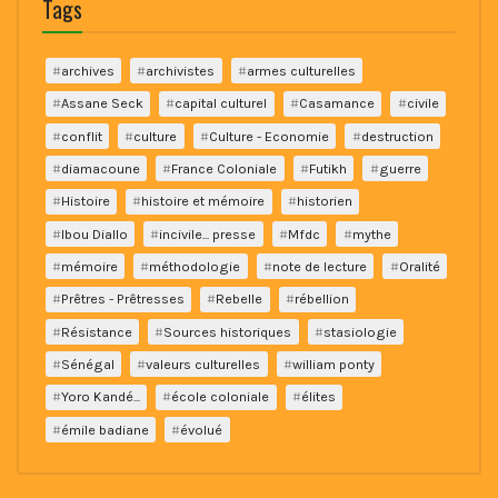
Tags
archives
archivistes
armes culturelles
Assane Seck
capital culturel
Casamance
civile
conflit
culture
Culture - Economie
destruction
diamacoune
France Coloniale
Futikh
guerre
Histoire
histoire et mémoire
historien
Ibou Diallo
incivile... presse
Mfdc
mythe
mémoire
méthodologie
note de lecture
Oralité
Prêtres - Prêtresses
Rebelle
rébellion
Résistance
Sources historiques
stasiologie
Sénégal
valeurs culturelles
william ponty
Yoro Kandé...
école coloniale
élites
émile badiane
évolué