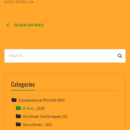
READ MORE
Posts
OLDER ENTRIES
navigation
Search
Searc
for:
Categories
Casaʌvance POLHIS
(90)
A lire…
(23)
Archives historiques
(2)
Se cultiver…
(10)