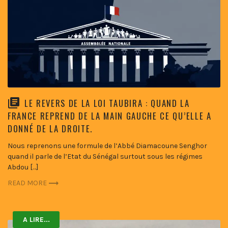
LE REVERS DE LA LOI TAUBIRA : QUAND LA
FRANCE REPREND DE LA MAIN GAUCHE CE QU’ELLE A
DONNÉ DE LA DROITE.
Nous reprenons une formule de l’Abbé Diamacoune Senghor
quand il parle de l’Etat du Sénégal surtout sous les régimes
Abdou […]
READ MORE
A LIRE...