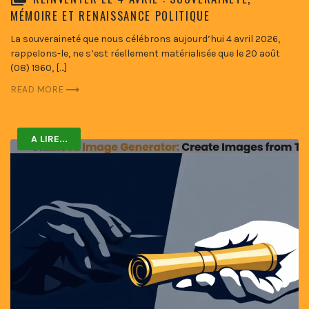
MÉMOIRE ET RENAISSANCE POLITIQUE
La souveraineté que nous célébrons aujourd’hui 4 avril 2026,
rappelons-le, ne s’est réellement matérialisée que le 20 août
(08) 1960, […]
READ MORE
A LIRE...