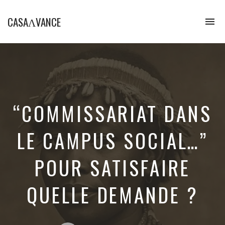
CASAɅVANCE
To
na
La
Casamance
aVance…
“COMMISSARIAT DANS
LE CAMPUS SOCIAL…”
POUR SATISFAIRE
QUELLE DEMANDE ?