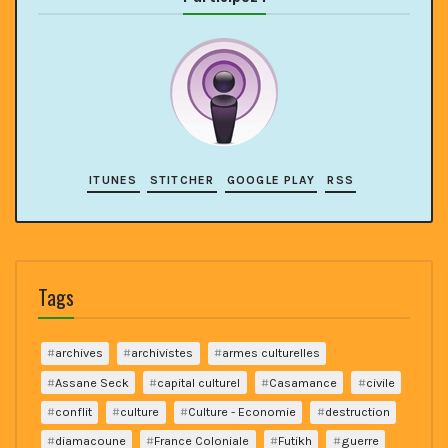
ITUNES
STITCHER
GOOGLE PLAY
RSS
Tags
archives
archivistes
armes culturelles
Assane Seck
capital culturel
Casamance
civile
conflit
culture
Culture - Economie
destruction
diamacoune
France Coloniale
Futikh
guerre