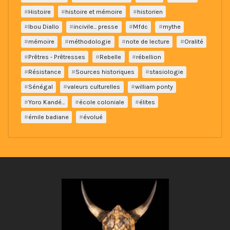
Histoire
histoire et mémoire
historien
Ibou Diallo
incivile... presse
Mfdc
mythe
mémoire
méthodologie
note de lecture
Oralité
Prêtres - Prêtresses
Rebelle
rébellion
Résistance
Sources historiques
stasiologie
Sénégal
valeurs culturelles
william ponty
Yoro Kandé...
école coloniale
élites
émile badiane
évolué