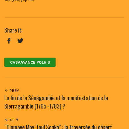
Share it:
Facebook
Twitter
CASAɅVANCE POLHIS
PREV
La fin de la Sénégambie et la manifestation de la
Sierragambie (1765–1783) ?
NEXT
“Diomaye Moy-Toul Sonko” : la traversée du désert