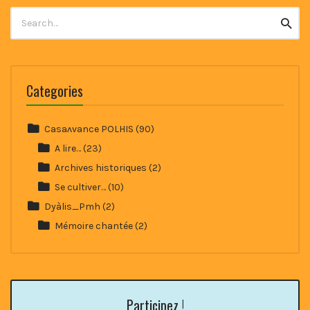
Search
Searc
for:
Categories
Casaʌvance POLHIS
(90)
A lire…
(23)
Archives historiques
(2)
Se cultiver…
(10)
Dyàlis_Pmh
(2)
Mémoire chantée
(2)
Participez !