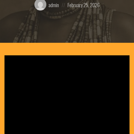
Posted
Posted
admin
February 25, 2026
by:
on