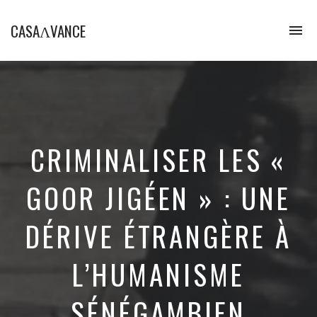
CASAɅVANCE
To
na
La
Casamance
aVance…
CRIMINALISER LES «
GOOR JIGÉEN » : UNE
DÉRIVE ÉTRANGÈRE À
L’HUMANISME
SÉNÉGAMBIEN