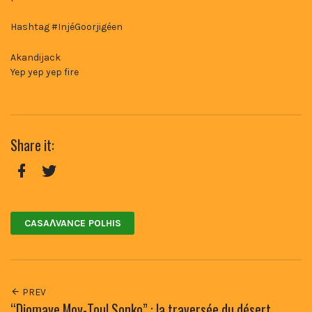
Hashtag #InjéGoorjigéen
Akandijack
Yep yep yep fire
Share it:
Facebook
Twitter
CASAɅVANCE POLHIS
PREV
“Diomaye Moy-Toul Sonko” : la traversée du désert