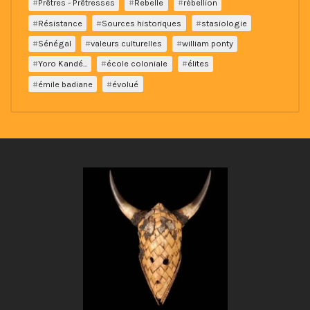
Prêtres - Prêtresses
Rebelle
rébellion
Résistance
Sources historiques
stasiologie
Sénégal
valeurs culturelles
william ponty
Yoro Kandé...
école coloniale
élites
émile badiane
évolué