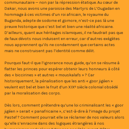
communautaire — non par la répression étatique. Au cœur de
Dakar, nous avons une paroisse des Martyrs de L’Ougadan en
hommage à ces victimes d’un roi africain, le royaume du
Buganda, adepte de sodome et gomore, n’est-ce pas là une
preuve historique que c’est bel et bien une réalité africaine.
D’ailleurs, quant aux héritages islamiques, il ne faudrait pas que
de faux dévots nous induisent en erreur, car d’autres exégètes
nous apprennent qu’ils ne condamnent que certains actes
mais ne construisent pas l’identité comme délit.
Pourquoi faut-il que l’ignorance nous guide, qu’on se résume à
flatter les princes pour espérer obtenir leurs honneurs à côté
des « biccirines » et autres « mouskalafs » ? Car
historiquement, la pénalisation que les anti « goor jigéen »
veulent est bel et bien le fruit d’un XIXᵉ siècle colonial obsédé
par la moralisation des corps.
Dès lors, comment prétendre qu’une loi criminalisant les « goor
jigéen » serait « panafricaine », c’est-à-dire à l’image du projet
Pastef ? Comment pourrait elle se réclamer de nos valeurs alors
qu’elle s’enracine dans des logiques étrangères à nos