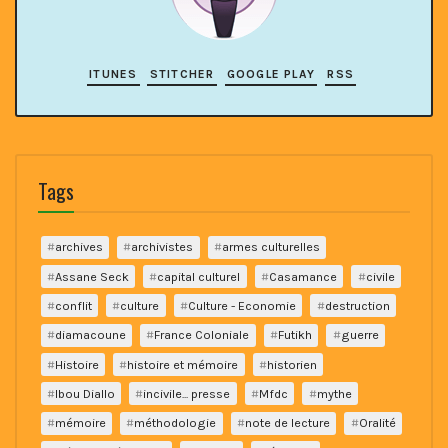
ITUNES
STITCHER
GOOGLE PLAY
RSS
Tags
archives
archivistes
armes culturelles
Assane Seck
capital culturel
Casamance
civile
conflit
culture
Culture - Economie
destruction
diamacoune
France Coloniale
Futikh
guerre
Histoire
histoire et mémoire
historien
Ibou Diallo
incivile... presse
Mfdc
mythe
mémoire
méthodologie
note de lecture
Oralité