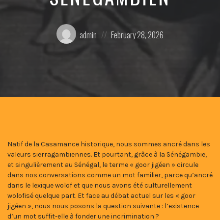
Posted
Posted
admin
February 28, 2026
by:
on
Natif de la Casamance historique, nous sommes ancré dans les
valeurs sierragambiennes. Et pourtant, grâce à la Sénégambie,
et singulièrement au Sénégal, le terme « goor jigéen » circule
dans nos conversations comme un mot familier, parce qu’ancré
dans le lexique wolof et que nous avons été culturellement
wolofisé quelque part. Et face au débat actuel sur les « goor
jigéen », nous nous posons la question suivante : l’existence
d’un mot suffit-elle à fonder une incrimination ?