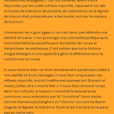
humanismes endogènes ? Car nos sociétés, avant d’être
façonnées par les codes pénaux importés, reposaient sur des
principes de tolérance, de pluralité, de coexistence, où la dignité
de chacun était préservée par le lien social, non par la menace
de la prison.
Criminaliser les « goor jigéen », ce n’est donc pas défendre une
identité africaine : c’est prolonger une colonialité juridique qui a
instrumentalisé la sexualité pour discipliner les corps et
hiérarchiser les existences. C’est oublier que notre histoire
longue témoigne d’une capacité à gérer la différence sans la
transformer en crime.
Si nous voulons bâtir un droit véritablement panafricain, fidèle à
nos réalités et à nos héritages, il nous faut rompre avec ces
réflexes importés, le droit traditionnel ajamaat est là vivant et
vivace, j’allais dire « invicta feliz ». Il nous faut retrouver ce qui,
dans nos cultures, a toujours constitué la base de la vie
commune, nous entendons par là, “Ussoforal” (pour parler
comme Diamacoune Senghor) ou “Ubuntu” (ou comme Bachir
Diagne), la dignité, la tolérance. Toute loi qui s’en écarte ne parle
pas en notre nom.