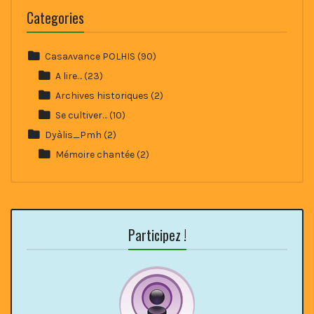
Categories
Casaʌvance POLHIS
(90)
A lire…
(23)
Archives historiques
(2)
Se cultiver…
(10)
Dyàlis_Pmh
(2)
Mémoire chantée
(2)
Participez !