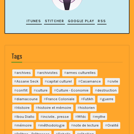
ITUNES
STITCHER
GOOGLE PLAY
RSS
Tags
archives
archivistes
armes culturelles
Assane Seck
capital culturel
Casamance
civile
conflit
culture
Culture - Economie
destruction
diamacoune
France Coloniale
Futikh
guerre
Histoire
histoire et mémoire
historien
Ibou Diallo
incivile... presse
Mfdc
mythe
mémoire
méthodologie
note de lecture
Oralité
Prêtres - Prêtresses
Rebelle
rébellion