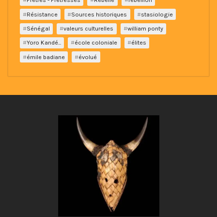
Résistance
Sources historiques
stasiologie
Sénégal
valeurs culturelles
william ponty
Yoro Kandé...
école coloniale
élites
émile badiane
évolué