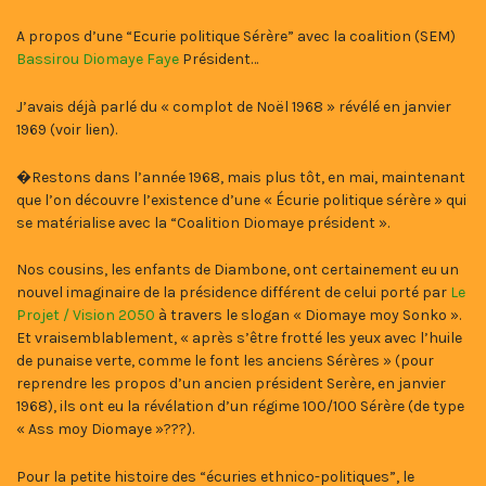
A propos d’une “Ecurie politique Sérère” avec la coalition (SEM)
Bassirou Diomaye Faye
Président…
J’avais déjà parlé du « complot de Noël 1968 » révélé en janvier
1969 (voir lien).
�Restons dans l’année 1968, mais plus tôt, en mai, maintenant
que l’on découvre l’existence d’une « Écurie politique sérère » qui
se matérialise avec la “Coalition Diomaye président ».
Nos cousins, les enfants de Diambone, ont certainement eu un
nouvel imaginaire de la présidence différent de celui porté par
Le
Projet / Vision 2050
à travers le slogan « Diomaye moy Sonko ».
Et vraisemblablement, « après s’être frotté les yeux avec l’huile
de punaise verte, comme le font les anciens Sérères » (pour
reprendre les propos d’un ancien président Serère, en janvier
1968), ils ont eu la révélation d’un régime 100/100 Sérère (de type
« Ass moy Diomaye »???).
Pour la petite histoire des “écuries ethnico-politiques”, le