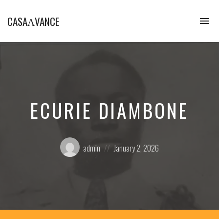
CASAɅVANCE
To
na
La
Casamance
aVance…
ECURIE DIAMBONE
Posted
Posted
admin
January 2, 2026
by:
on