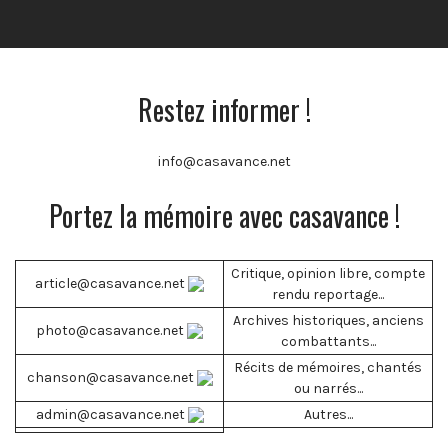
Restez informer !
info@casavance.net
Portez la mémoire avec casavance !
Critique, opinion libre, compte
article@casavance.net
rendu reportage...
Archives historiques, anciens
photo@casavance.net
combattants...
Récits de mémoires, chantés
chanson@casavance.net
ou narrés...
admin@casavance.net
Autres...