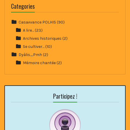
Categories
Casaʌvance POLHIS
(90)
A lire…
(23)
Archives historiques
(2)
Se cultiver…
(10)
Dyàlis_Pmh
(2)
Mémoire chantée
(2)
Participez !