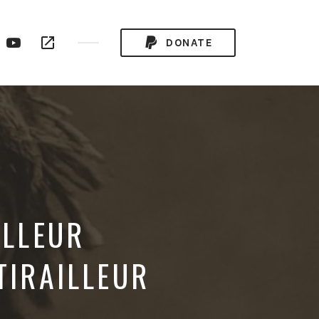
ogle
YouTube
RSS
DONATE
ay
Channel
Feed
ILLEUR
TIRAILLEUR