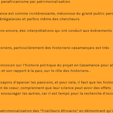
 panafricanisme par patrimonialisation.
ance est comme inintéressante, méconnue du grand public par
 sénégalaises et parfois même des chercheurs.
vons encore, des interprétations qui ont conduit aux événements
toriens, particulièrement des historiens casamançais est très
 omission sur l’histoire politique du projet en Casamance pour al
et son rapport à la paix, sur le rôle des historiens…
ayons d’apaiser les passions, et pour cela, il faut que les histo
de coeur, comprennent que leur silence peut avoir des effets
r encourager les autres, car il est temps pour la recherche d’occ
atrimonialisation des “Tirailleurs Africains” en démontrant qu’i