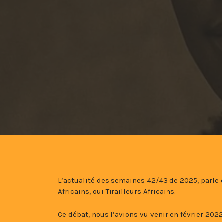
L’actualité des semaines 42/43 de 2025, parle d
Africains, oui Tirailleurs Africains.
Ce débat, nous l’avions vu venir en février 202