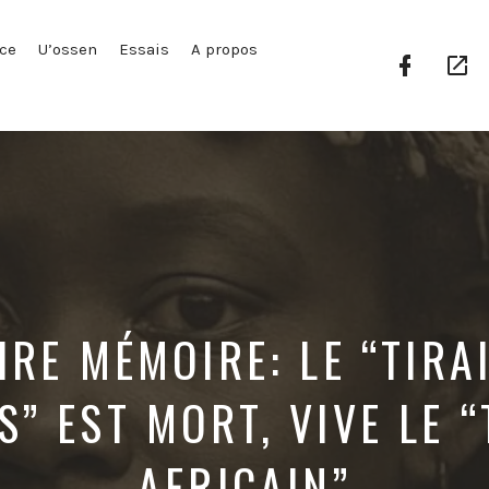
ce
U’ossen
Essais
A propos
Facebook
Go
Profile
Pl
IRE MÉMOIRE: LE “TIRA
S” EST MORT, VIVE LE “
AFRICAIN”