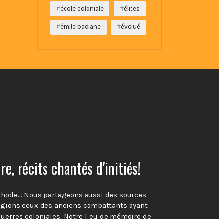
école coloniale
élites
émile badiane
évolué
e, récits chantés d'initiés!
thode… Nous partageons aussi des sources
égions ceux des anciens combattants ayant
guerres coloniales. Notre lieu de mémoire de