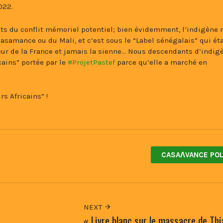
022.
ts du conflit mémoriel potentiel; bien évidemment, l’indigène n
asamance ou du Mali, et c’est sous le “Label sénégalais” qui ét
deur de la France et jamais la sienne… Nous descendants d’indig
icains” portée par le
#ProjetPastef
parce qu’elle a marché en
rs Africains” !
CASAɅVANCE POL
NEXT
« Livre blanc sur le massacre de Thi