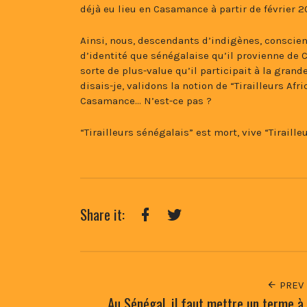
déjà eu lieu en Casamance à partir de février 2
Ainsi, nous, descendants d’indigènes, conscien
d’identité que sénégalaise qu’il provienne de C
sorte de plus-value qu’il participait à la gran
disais-je, validons la notion de “Tirailleurs Afr
Casamance… N’est-ce pas ?
“Tirailleurs sénégalais” est mort, vive “Tirailleu
Share it:
Facebook
Twitter
PREV
Au Sénégal, il faut mettre un terme à