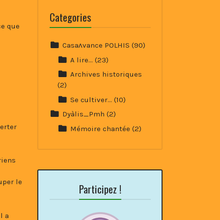
Categories
ce que
Casaʌvance POLHIS
(90)
A lire…
(23)
Archives historiques
(2)
Se cultiver…
(10)
Dyàlis_Pmh
(2)
erter
Mémoire chantée
(2)
riens
uper le
Participez !
l a