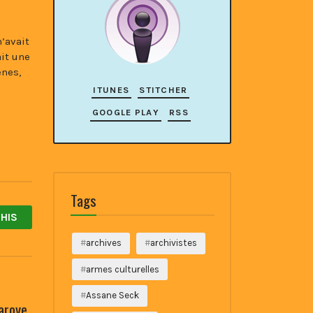
’avait
ait une
ènes,
ITUNES
STITCHER
GOOGLE PLAY
RSS
Tags
HIS
archives
archivistes
armes culturelles
Assane Seck
aroye