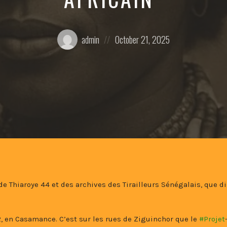
Posted
Posted
admin
October 21, 2025
by:
on
e Thiaroye 44 et des archives des Tirailleurs Sénégalais, que di
2, en Casamance. C’est sur les rues de Ziguinchor que le
#Projet