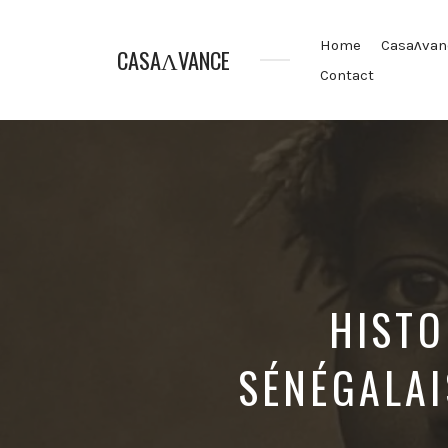
Home
Casaʌvan
CASAɅVANCE
Contact
La
Casamance
aVance…
HISTO
SÉNÉGALAI