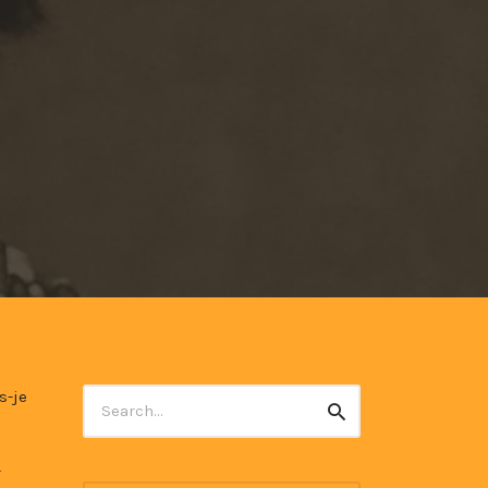
Search
s-je
Search
for:
-