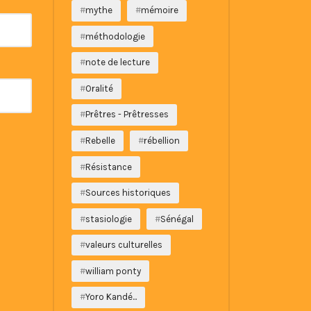
mythe
mémoire
méthodologie
note de lecture
Oralité
Prêtres - Prêtresses
Rebelle
rébellion
Résistance
Sources historiques
stasiologie
Sénégal
valeurs culturelles
william ponty
Yoro Kandé...