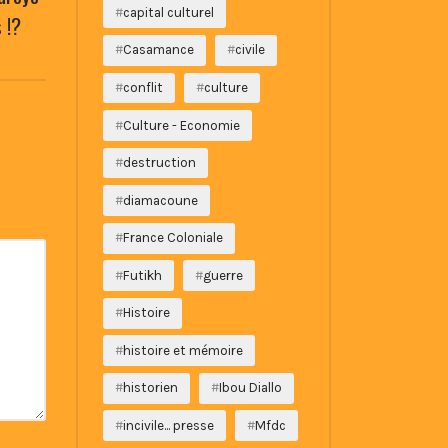
capital culturel
 !?
Casamance
civile
conflit
culture
Culture - Economie
destruction
diamacoune
France Coloniale
Futikh
guerre
Histoire
histoire et mémoire
historien
Ibou Diallo
incivile... presse
Mfdc