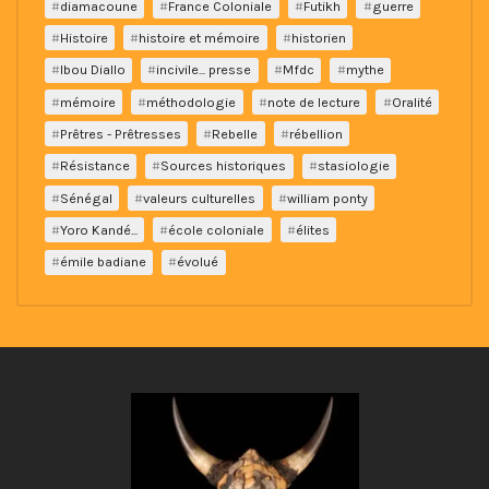
diamacoune
France Coloniale
Futikh
guerre
Histoire
histoire et mémoire
historien
Ibou Diallo
incivile... presse
Mfdc
mythe
mémoire
méthodologie
note de lecture
Oralité
Prêtres - Prêtresses
Rebelle
rébellion
Résistance
Sources historiques
stasiologie
Sénégal
valeurs culturelles
william ponty
Yoro Kandé...
école coloniale
élites
émile badiane
évolué