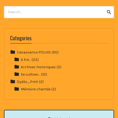
Search
Searc
for:
Categories
Casaʌvance POLHIS
(90)
A lire…
(23)
Archives historiques
(2)
Se cultiver…
(10)
Dyàlis_Pmh
(2)
Mémoire chantée
(2)