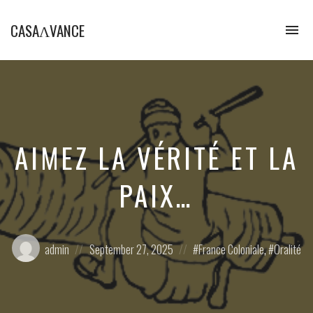
CASAɅVANCE
To
na
La
Casamance
aVance…
AIMEZ LA VÉRITÉ ET LA
PAIX…
Posted
Posted
Posted
admin
September 27, 2025
France Coloniale
,
Oralité
by:
on
in: