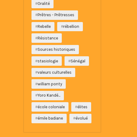
Oralité
Prêtres - Prêtresses
Rebelle
rébellion
Résistance
Sources historiques
stasiologie
Sénégal
valeurs culturelles
william ponty
Yoro Kandé...
école coloniale
élites
émile badiane
évolué