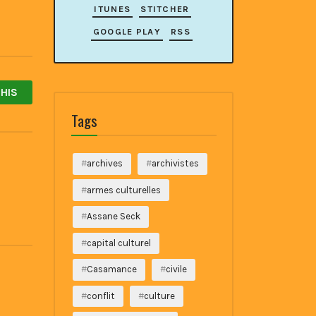
ITUNES
STITCHER
GOOGLE PLAY
RSS
HIS
Tags
archives
archivistes
armes culturelles
Assane Seck
capital culturel
Casamance
civile
conflit
culture