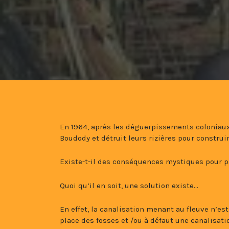
En 1964, après les déguerpissements coloniaux
Boudody et détruit leurs rizières pour construi
Existe-t-il des conséquences mystiques pour p
Quoi qu’il en soit, une solution existe…
En effet, la canalisation menant au fleuve n’es
place des fosses et /ou à défaut une canalisat