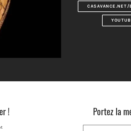
CASAVANCE.NET/
YOUTUB
r !
Portez la m
et