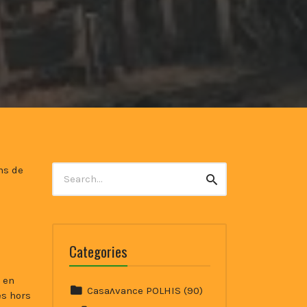
Search
ns de
Search
for:
Categories
e en
Casaʌvance POLHIS
(90)
es hors