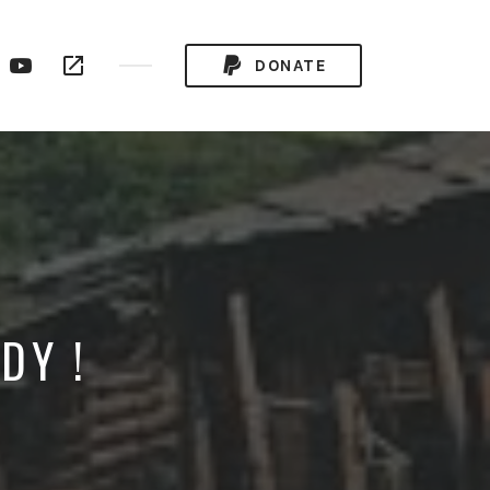
ogle
YouTube
RSS
DONATE
ay
Channel
Feed
DY !