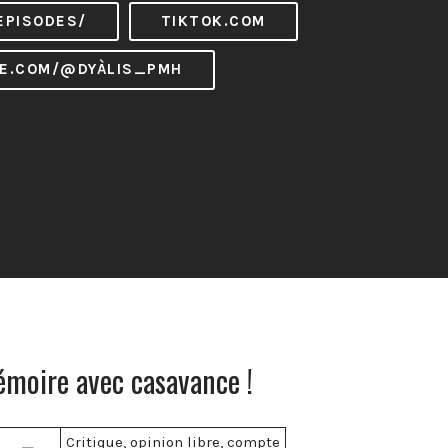
EPISODES/
TIKTOK.COM
E.COM/@DYÀLIS_PMH
émoire avec casavance !
Critique, opinion libre, compte