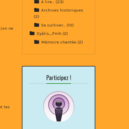
A lire…
(23)
Archives historiques
(2)
Se cultiver…
(10)
tion ne
Dyàlis_Pmh
(2)
Mémoire chantée
(2)
Participez !
t les