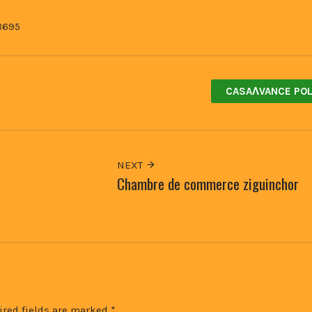
8695
CASAɅVANCE POL
NEXT
Chambre de commerce ziguinchor
ired fields are marked
*