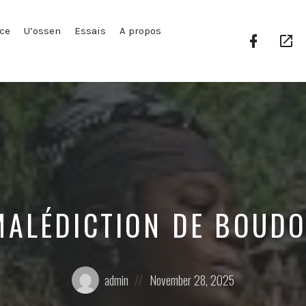
ce
U’ossen
Essais
A propos
Facebook
Go
Profile
Pl
MALÉDICTION DE BOUDO
Posted
Posted
admin
November 28, 2025
by:
on