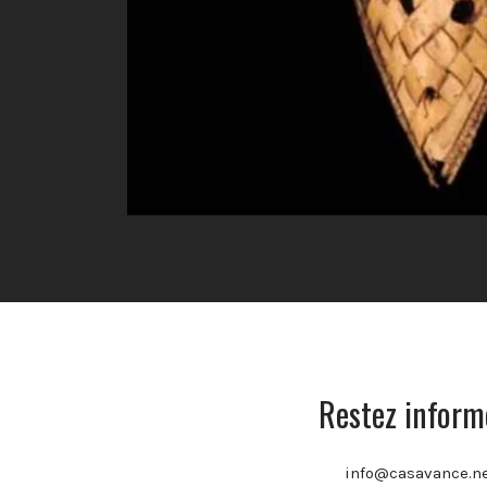
Restez informe
info@casavance.n