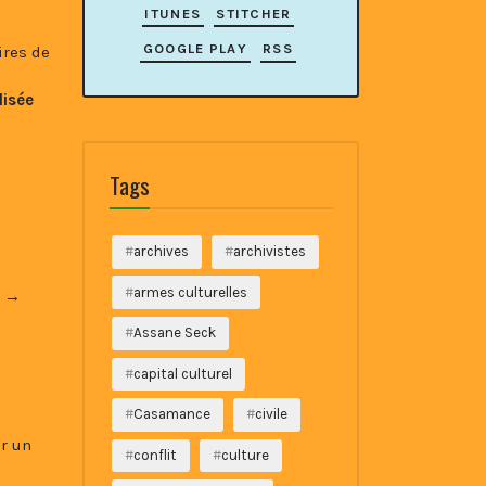
ITUNES
STITCHER
GOOGLE PLAY
RSS
ires de
lisée
Tags
archives
archivistes
armes culturelles
l →
Assane Seck
capital culturel
Casamance
civile
ur un
conflit
culture