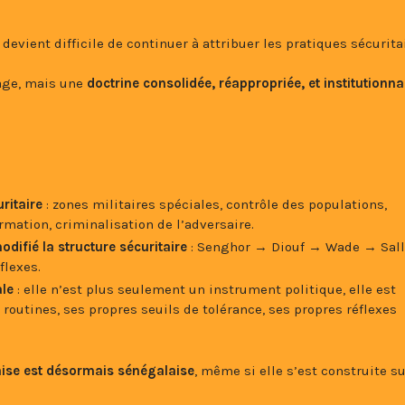
devient difficile de continuer à attribuer les pratiques sécurita
tage, mais une
doctrine consolidée, réappropriée, et institutionna
ritaire
: zones militaires spéciales, contrôle des populations,
rmation, criminalisation de l’adversaire.
difié la structure sécuritaire
: Senghor → Diouf → Wade → Sal
flexes.
ale
: elle n’est plus seulement un instrument politique, elle est
routines, ses propres seuils de tolérance, ses propres réflexes
laise est désormais sénégalaise
, même si elle s’est construite s