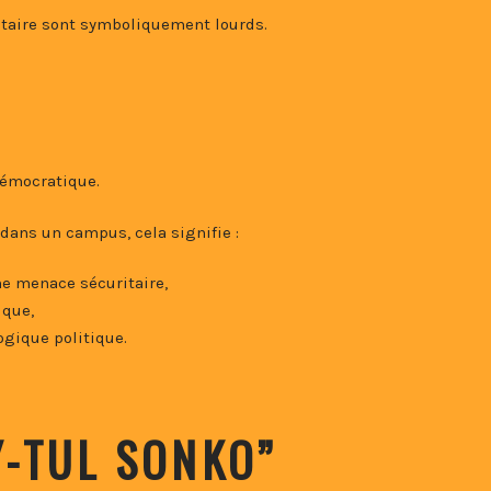
itaire sont symboliquement lourds.
démocratique.
dans un campus, cela signifie :
ne menace sécuritaire,
ique,
logique politique.
Y-TUL SONKO”