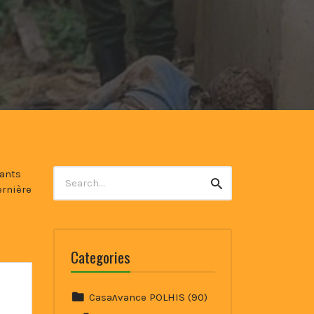
Search
iants
Search
for:
ernière
Categories
Casaʌvance POLHIS
(90)