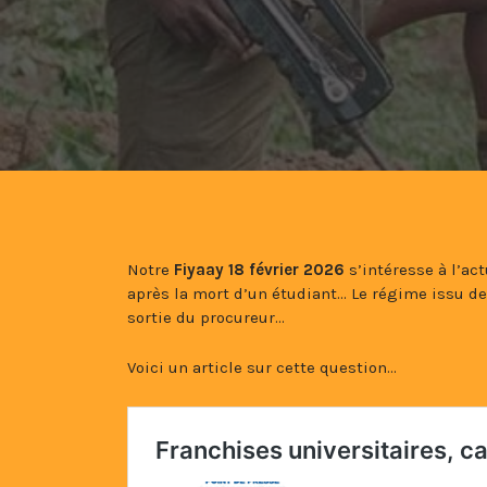
Notre
Fiyaay 18 février 2026
s’intéresse à l’ac
après la mort d’un étudiant… Le régime issu de
sortie du procureur…
Voici un article sur cette question…