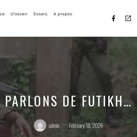
ce
U’ossen
Essais
A propos
Facebook
Go
Profile
Pl
PARLONS DE FUTIKH…
Posted
Posted
admin
February 18, 2026
by:
on