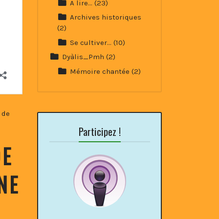
A lire…
(23)
Archives historiques
(2)
Se cultiver…
(10)
Dyàlis_Pmh
(2)
Mémoire chantée
(2)
 de
Participez !
DE
NE