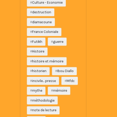
Culture - Economie
destruction
diamacoune
France Coloniale
Futikh
guerre
Histoire
histoire et mémoire
historien
Ibou Diallo
incivile... presse
Mfdc
mythe
mémoire
méthodologie
note de lecture