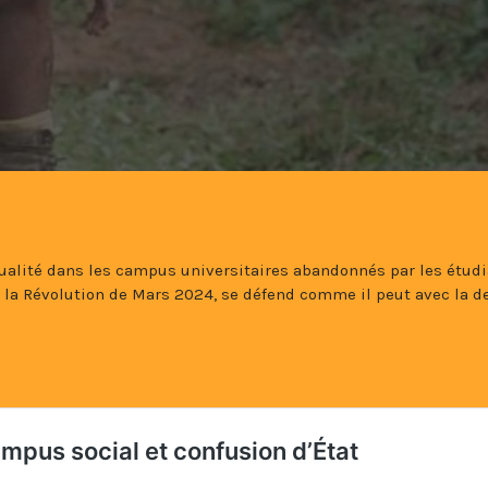
tualité dans les campus universitaires abandonnés par les étud
 la Révolution de Mars 2024, se défend comme il peut avec la d