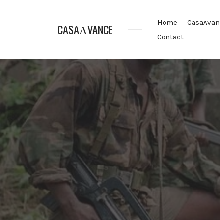
Home
Casaʌvan
CASAɅVANCE
Contact
La
Casamance
aVance…