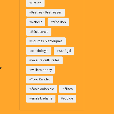
Oralité
Prêtres - Prêtresses
Rebelle
rébellion
Résistance
Sources historiques
stasiologie
Sénégal
valeurs culturelles
e
william ponty
Yoro Kandé...
école coloniale
élites
émile badiane
évolué