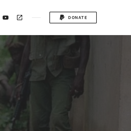
ogle
YouTube
RSS
DONATE
ay
Channel
Feed