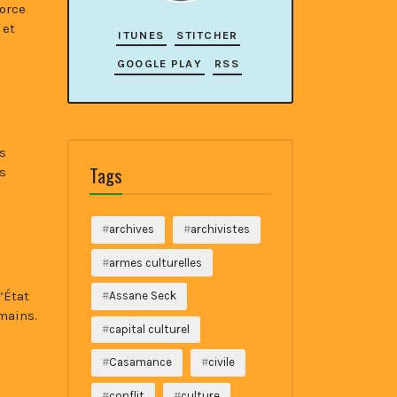
force
 et
ITUNES
STITCHER
GOOGLE PLAY
RSS
s
Tags
s
archives
archivistes
armes culturelles
’État
Assane Seck
umains.
capital culturel
Casamance
civile
conflit
culture