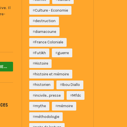
ve. Il
Culture - Economie
re-
destruction
diamacoune
France Coloniale
Futikh
guerre
Histoire
RE...
histoire et mémoire
historien
Ibou Diallo
incivile... presse
Mfdc
rces
mythe
mémoire
méthodologie