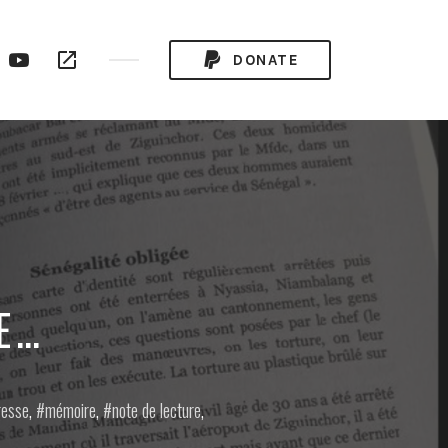
ogle
YouTube
RSS
DONATE
ay
Channel
Feed
E…
presse
,
mémoire
,
note de lecture
,