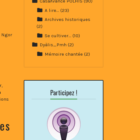
Casaʌvance POLHIS
(90)
A lire…
(23)
Archives historiques
(2)
e
e Ngor
Se cultiver…
(10)
Dyàlis_Pmh
(2)
Mémoire chantée
(2)
r,
Participez !
a
ions
ces