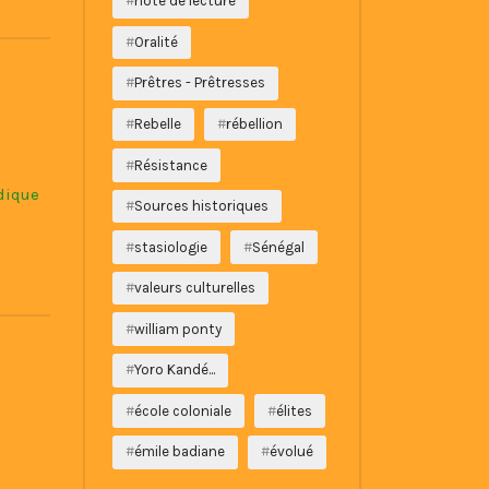
note de lecture
Oralité
Prêtres - Prêtresses
Rebelle
rébellion
Résistance
idique
Sources historiques
stasiologie
Sénégal
valeurs culturelles
william ponty
Yoro Kandé...
école coloniale
élites
émile badiane
évolué