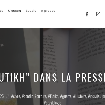
ce
U’ossen
Essais
A propos
Facebook
Go
Profile
Pl
FUTIKH” DANS LA PRESS
Posted
025
civile
,
conflit
,
culture
,
Futikh
,
guerre
,
Histoire
,
incivile... 
in:
stasiologie