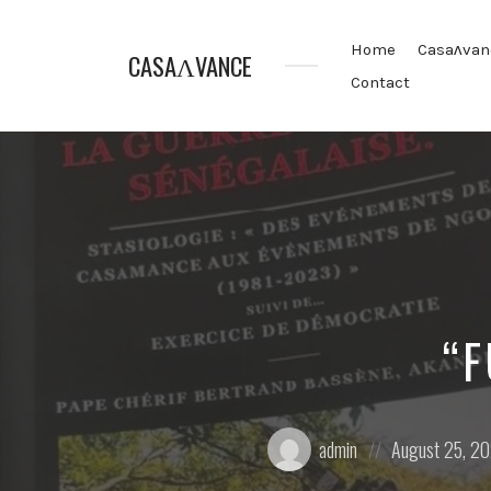
Home
Casaʌvan
CASAɅVANCE
Contact
La
Casamance
aVance…
“
Posted
Posted
admin
August 25, 2
by:
on