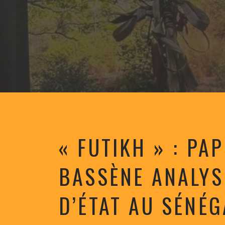
« FUTIKH » : PA
BASSÈNE ANALYS
D’ÉTAT AU SÉNÉG