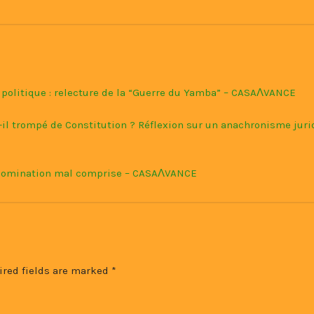
 politique : relecture de la “Guerre du Yamba” – CASAɅVANCE
t-il trompé de Constitution ? Réflexion sur un anachronisme jur
 nomination mal comprise – CASAɅVANCE
ired fields are marked
*