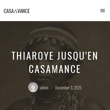
CASAɅVANCE
To
na
La
Casamance
aVance…
THIAROYE JUSQU’EN
CASAMANCE
Posted
Posted
admin
December 3, 2025
by:
on