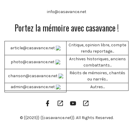
info@casavance.net
Portez la mémoire avec casavance !
Critique, opinion libre, compte
article@casavance.net
rendu reportage...
Archives historiques, anciens
photo@casavance.net
combattants...
Récits de mémoires, chantés
chanson@casavance.net
ou narrés...
admin@casavance.net
Autres...
Facebook
Google
YouTube
RSS
Profile
Play
Channel
Feed
© {{2025}} {{casavance.net}}. All Rights Reserved.