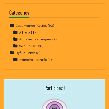
Categories
Casaʌvance POLHIS
(90)
A lire…
(23)
Archives historiques
(2)
Se cultiver…
(10)
Dyàlis_Pmh
(2)
Mémoire chantée
(2)
Participez !