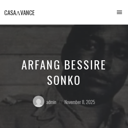
CASAɅVANCE
To
na
La
Casamance
aVance…
ARFANG BESSIRE
SONKO
Posted
Posted
admin
November 8, 2025
by:
on