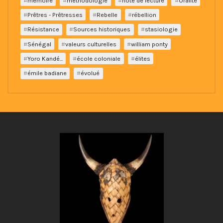
mémoire
méthodologie
note de lecture
Oralité
Prêtres - Prêtresses
Rebelle
rébellion
Résistance
Sources historiques
stasiologie
Sénégal
valeurs culturelles
william ponty
Yoro Kandé...
école coloniale
élites
émile badiane
évolué