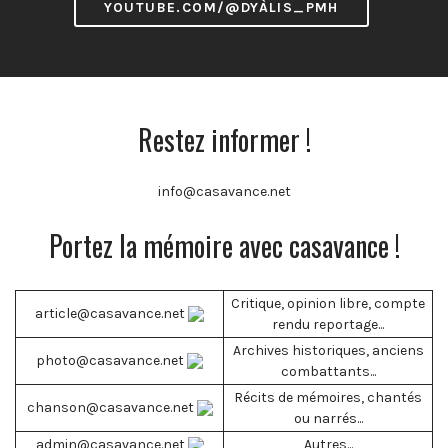
YOUTUBE.COM/@DYÀLIS_PMH
Restez informer !
info@casavance.net
Portez la mémoire avec casavance !
Critique, opinion libre, compte
article@casavance.net
rendu reportage...
Archives historiques, anciens
photo@casavance.net
combattants...
Récits de mémoires, chantés
chanson@casavance.net
ou narrés...
admin@casavance.net
Autres...