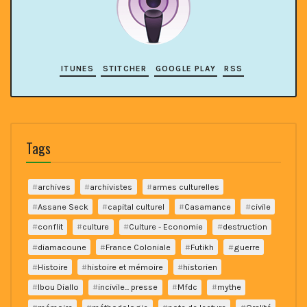
ITUNES
STITCHER
GOOGLE PLAY
RSS
Tags
archives
archivistes
armes culturelles
Assane Seck
capital culturel
Casamance
civile
conflit
culture
Culture - Economie
destruction
diamacoune
France Coloniale
Futikh
guerre
Histoire
histoire et mémoire
historien
Ibou Diallo
incivile... presse
Mfdc
mythe