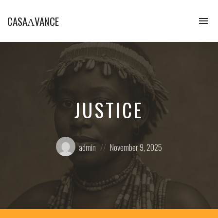
CASAɅVANCE
To
na
La
Casamance
aVance…
JUSTICE
Posted
Posted
admin
November 9, 2025
by:
on