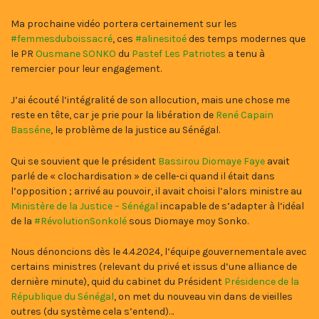
Ma prochaine vidéo portera certainement sur les
#femmesduboissacré
, ces
#alinesitoé
des temps modernes que
le PR
Ousmane SONKO
du
Pastef Les Patriotes
a tenu à
remercier pour leur engagement.
J’ai écouté l’intégralité de son allocution, mais une chose me
reste en tête, car je prie pour la libération de
René Capain
Basséne
, le problème de la justice au Sénégal.
Qui se souvient que le président
Bassirou Diomaye Faye
avait
parlé de « clochardisation » de celle-ci quand il était dans
l’opposition ; arrivé au pouvoir, il avait choisi l’alors ministre au
Ministère de la Justice – Sénégal
incapable de s’adapter à l’idéal
de la
#RévolutionSonkolé
sous Diomaye moy Sonko.
Nous dénoncions dès le 4.4.2024, l’équipe gouvernementale avec
certains ministres (relevant du privé et issus d’une alliance de
dernière minute), quid du cabinet du Président
Présidence de la
République du Sénégal
, on met du nouveau vin dans de vieilles
outres (du système cela s’entend)…