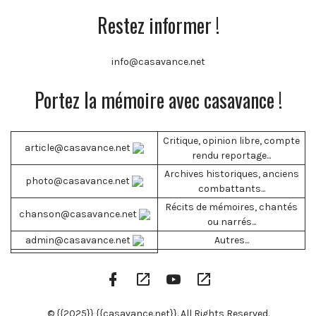
Restez informer !
info@casavance.net
Portez la mémoire avec casavance !
Critique, opinion libre, compte
article@casavance.net
rendu reportage...
Archives historiques, anciens
photo@casavance.net
combattants...
Récits de mémoires, chantés
chanson@casavance.net
ou narrés...
admin@casavance.net
Autres...
Facebook
Google
YouTube
RSS
Profile
Play
Channel
Feed
© {{2025}} {{casavance.net}}. All Rights Reserved.