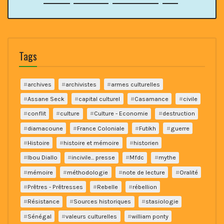
Tags
archives
archivistes
armes culturelles
Assane Seck
capital culturel
Casamance
civile
conflit
culture
Culture - Economie
destruction
diamacoune
France Coloniale
Futikh
guerre
Histoire
histoire et mémoire
historien
Ibou Diallo
incivile... presse
Mfdc
mythe
mémoire
méthodologie
note de lecture
Oralité
Prêtres - Prêtresses
Rebelle
rébellion
Résistance
Sources historiques
stasiologie
Sénégal
valeurs culturelles
william ponty