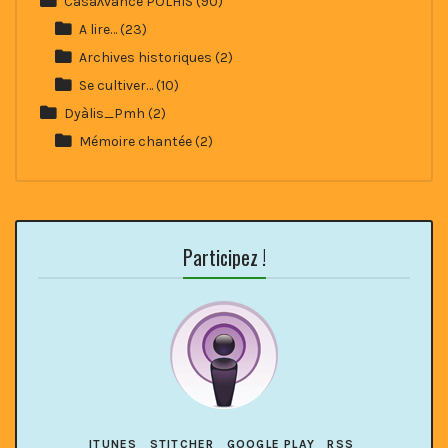
Casaʌvance POLHIS
(90)
A lire…
(23)
Archives historiques
(2)
Se cultiver…
(10)
Dyàlis_Pmh
(2)
Mémoire chantée
(2)
Participez !
ITUNES
STITCHER
GOOGLE PLAY
RSS