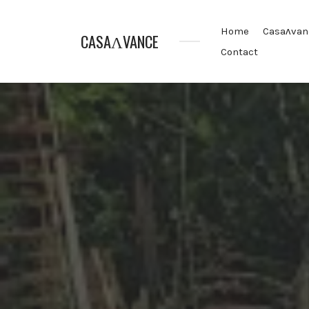
Home
Casaʌvan
CASAɅVANCE
Contact
La
Casamance
aVance…