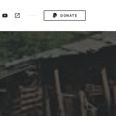
ogle
YouTube
RSS
DONATE
ay
Channel
Feed