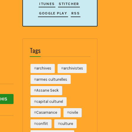
ITUNES
STITCHER
GOOGLE PLAY
RSS
Tags
archives
archivistes
armes culturelles
Assane Seck
HIS
capital culturel
Casamance
civile
conflit
culture