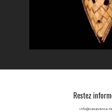
Restez informe
info@casavance.n