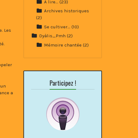
A lire…
(23)
Archives historiques
(2)
Se cultiver…
(10)
e. Les
Dyàlis_Pmh
(2)
té.
Mémoire chantée
(2)
ppeler
Participez !
 un
ance a