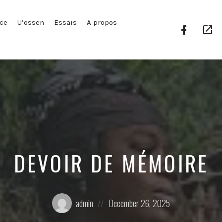
ce
U’ossen
Essais
A propos
Facebook
Go
Profile
Pl
DEVOIR DE MÉMOIRE
Posted
Posted
admin
December 26, 2025
by:
on