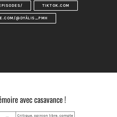
EPISODES/
TIKTOK.COM
E.COM/@DYÀLIS_PMH
émoire avec casavance !
Critique, opinion libre, compte