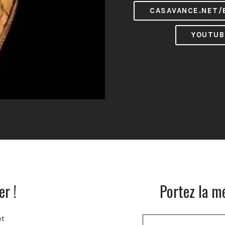
CASAVANCE.NET/
YOUTUB
r !
Portez la m
et