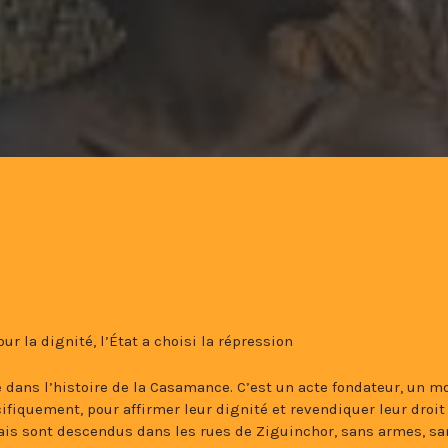
r la dignité, l’État a choisi la répression
 dans l’histoire de la Casamance. C’est un acte fondateur, un 
fiquement, pour affirmer leur dignité et revendiquer leur droit 
çais sont descendus dans les rues de Ziguinchor, sans armes, sa