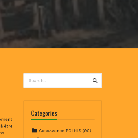
Search
Search
for:
Categories
moment
à être
Casaʌvance POLHIS
(90)
ns