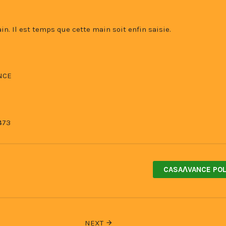
n. Il est temps que cette main soit enfin saisie.
NCE
473
CASAɅVANCE POL
NEXT