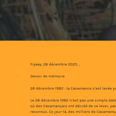
Fiyaay, 26 décembre 2025….
Devoir de mémoire
26 décembre 1982 : la Casamance s’est levée pou
Le 26 décembre 1982 n’est pas une simple date
où des Casamançais ont décidé de se lever, paci
reconnus. Ce jour-là, des milliers de Casaman