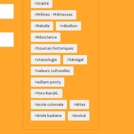
Oralité
Prêtres - Prêtresses
Rebelle
rébellion
Résistance
Sources historiques
stasiologie
Sénégal
valeurs culturelles
william ponty
Yoro Kandé...
école coloniale
élites
émile badiane
évolué