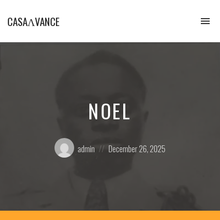
CASAɅVANCE
To
na
La
Casamance
aVance…
NOEL
Posted
Posted
admin
December 26, 2025
by:
on