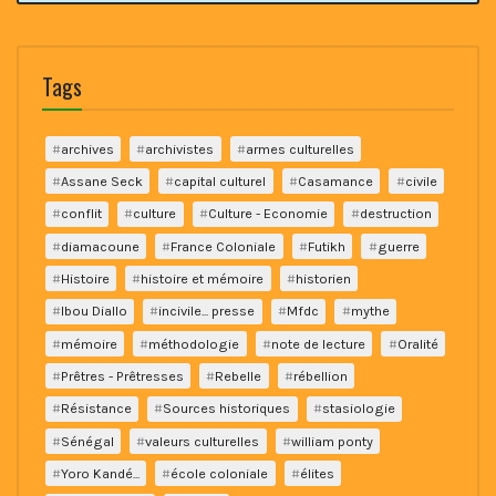
Tags
archives
archivistes
armes culturelles
Assane Seck
capital culturel
Casamance
civile
conflit
culture
Culture - Economie
destruction
diamacoune
France Coloniale
Futikh
guerre
Histoire
histoire et mémoire
historien
Ibou Diallo
incivile... presse
Mfdc
mythe
mémoire
méthodologie
note de lecture
Oralité
Prêtres - Prêtresses
Rebelle
rébellion
Résistance
Sources historiques
stasiologie
Sénégal
valeurs culturelles
william ponty
Yoro Kandé...
école coloniale
élites