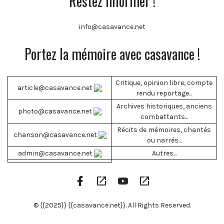
Restez informer !
info@casavance.net
Portez la mémoire avec casavance !
Critique, opinion libre, compte
article@casavance.net
rendu reportage...
Archives historiques, anciens
photo@casavance.net
combattants...
Récits de mémoires, chantés
chanson@casavance.net
ou narrés...
admin@casavance.net
Autres...
Facebook
Google
YouTube
RSS
Profile
Play
Channel
Feed
© {{2025}} {{casavance.net}}. All Rights Reserved.