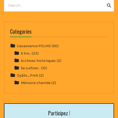
Search
Searc
for:
Categories
Casaʌvance POLHIS
(90)
A lire…
(23)
Archives historiques
(2)
Se cultiver…
(10)
Dyàlis_Pmh
(2)
Mémoire chantée
(2)
Participez !