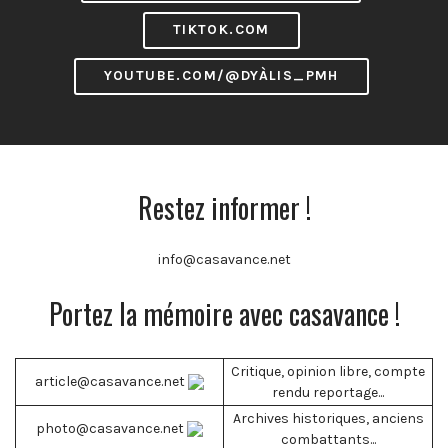
TIKTOK.COM
YOUTUBE.COM/@DYÀLIS_PMH
Restez informer !
info@casavance.net
Portez la mémoire avec casavance !
Critique, opinion libre, compte
article@casavance.net
rendu reportage...
Archives historiques, anciens
photo@casavance.net
combattants...