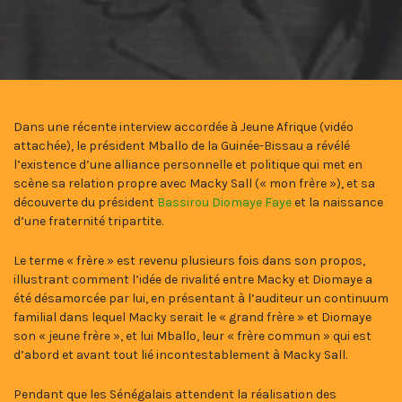
Dans une récente interview accordée à Jeune Afrique (vidéo
attachée), le président Mballo de la Guinée-Bissau a révélé
l’existence d’une alliance personnelle et politique qui met en
scène sa relation propre avec Macky Sall (« mon frère »), et sa
découverte du président
Bassirou Diomaye Faye
et la naissance
d’une fraternité tripartite.
Le terme « frère » est revenu plusieurs fois dans son propos,
illustrant comment l’idée de rivalité entre Macky et Diomaye a
été désamorcée par lui, en présentant à l’auditeur un continuum
familial dans lequel Macky serait le « grand frère » et Diomaye
son « jeune frère », et lui Mballo, leur « frère commun » qui est
d’abord et avant tout lié incontestablement à Macky Sall.
Pendant que les Sénégalais attendent la réalisation des