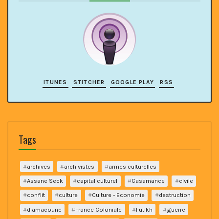
ITUNES
STITCHER
GOOGLE PLAY
RSS
Tags
archives
archivistes
armes culturelles
Assane Seck
capital culturel
Casamance
civile
conflit
culture
Culture - Economie
destruction
diamacoune
France Coloniale
Futikh
guerre