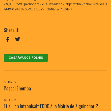
7tQzF0itWtQaZlncpMXxUzEizsnhbqVINqOMttiRPctkw8kfeheaU
hM0I0yKGBv0oOp95i_xVhDM&tn=*b0H-R
Share it:
Facebook
Twitter
CASAɅVANCE POLHIS
PREV
Pascal Ehemba
NEXT
Et si l’on intronisait FDDC à la Mairie de Ziguinchor ?