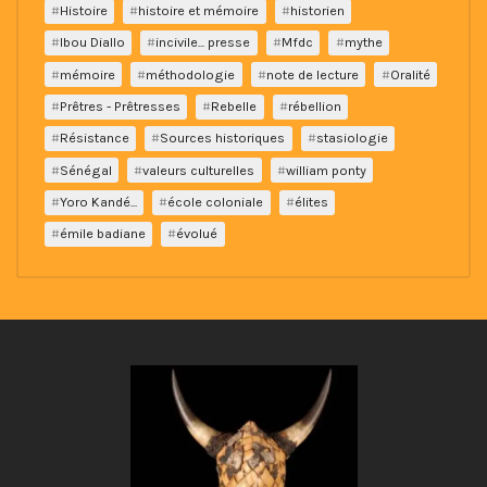
Histoire
histoire et mémoire
historien
Ibou Diallo
incivile... presse
Mfdc
mythe
mémoire
méthodologie
note de lecture
Oralité
Prêtres - Prêtresses
Rebelle
rébellion
Résistance
Sources historiques
stasiologie
Sénégal
valeurs culturelles
william ponty
Yoro Kandé...
école coloniale
élites
émile badiane
évolué