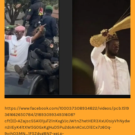
https://www.facebook.com/100037308934822/videos/pcb.1519
361662650784/2189309934931608?
cft[0]=AZajscSSAl01juT2lnKxgVJcJWtnZhetHER3XxU0siyVhNydw
n2iIEyK4ltXW5G0GxKgHuD5Pu2doAnACxLOlECx7z6Oq-
9vjhQ3MN_1F5Zdvg8N7-xeLp-