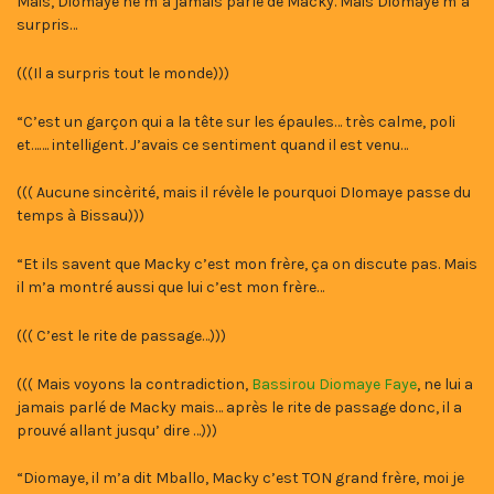
Mais, Diomaye ne m’a jamais parlé de Macky. Mais Diomaye m’a
surpris…
(((Il a surpris tout le monde)))
“C’est un garçon qui a la tête sur les épaules… très calme, poli
et……. intelligent. J’avais ce sentiment quand il est venu…
((( Aucune sincèrité, mais il révèle le pourquoi DIomaye passe du
temps à Bissau)))
“Et ils savent que Macky c’est mon frère, ça on discute pas. Mais
il m’a montré aussi que lui c’est mon frère…
((( C’est le rite de passage…)))
((( Mais voyons la contradiction,
Bassirou Diomaye Faye
, ne lui a
jamais parlé de Macky mais… après le rite de passage donc, il a
prouvé allant jusqu’ dire …)))
“Diomaye, il m’a dit Mballo, Macky c’est TON grand frère, moi je