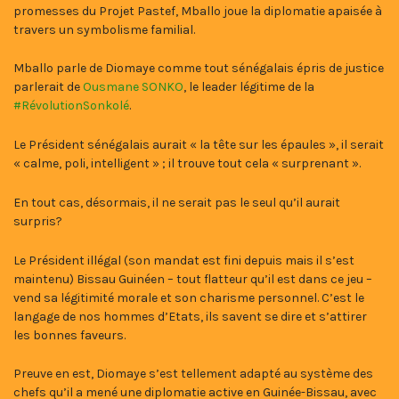
promesses du Projet Pastef, Mballo joue la diplomatie apaisée à
travers un symbolisme familial.
Mballo parle de Diomaye comme tout sénégalais épris de justice
parlerait de
Ousmane SONKO
, le leader légitime de la
#RévolutionSonkolé
.
Le Président sénégalais aurait « la tête sur les épaules », il serait
« calme, poli, intelligent » ; il trouve tout cela « surprenant ».
En tout cas, désormais, il ne serait pas le seul qu’il aurait
surpris?
Le Président illégal (son mandat est fini depuis mais il s’est
maintenu) Bissau Guinéen – tout flatteur qu’il est dans ce jeu –
vend sa légitimité morale et son charisme personnel. C’est le
langage de nos hommes d’Etats, ils savent se dire et s’attirer
les bonnes faveurs.
Preuve en est, Diomaye s’est tellement adapté au système des
chefs qu’il a mené une diplomatie active en Guinée-Bissau, avec