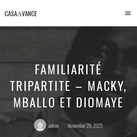
CASAɅVANCE
To
na
La
Casamance
aVance…
FAMILIARITÉ
TRIPARTITE – MACKY,
MBALLO ET DIOMAYE
Posted
Posted
admin
November 25, 2025
by:
on