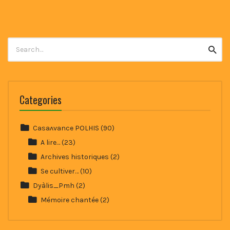
Search
Searc
for:
Categories
Casaʌvance POLHIS
(90)
A lire…
(23)
Archives historiques
(2)
Se cultiver…
(10)
Dyàlis_Pmh
(2)
Mémoire chantée
(2)