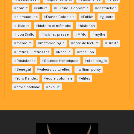
conflit
culture
Culture - Economie
destruction
diamacoune
France Coloniale
Futikh
guerre
Histoire
histoire et mémoire
historien
Ibou Diallo
incivile... presse
Mfdc
mythe
mémoire
méthodologie
note de lecture
Oralité
Prêtres - Prêtresses
Rebelle
rébellion
Résistance
Sources historiques
stasiologie
Sénégal
valeurs culturelles
william ponty
Yoro Kandé...
école coloniale
élites
émile badiane
évolué