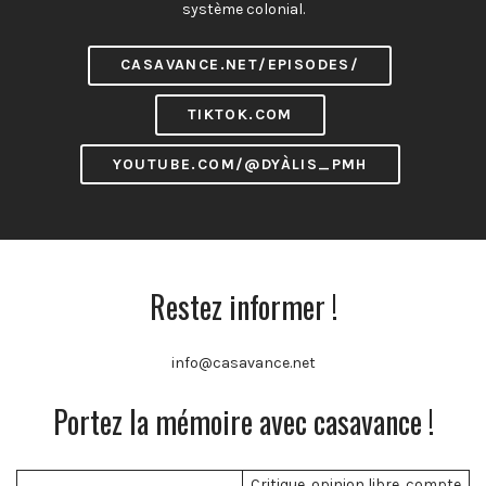
système colonial.
CASAVANCE.NET/EPISODES/
TIKTOK.COM
YOUTUBE.COM/@DYÀLIS_PMH
Restez informer !
info@casavance.net
Portez la mémoire avec casavance !
Critique, opinion libre, compte