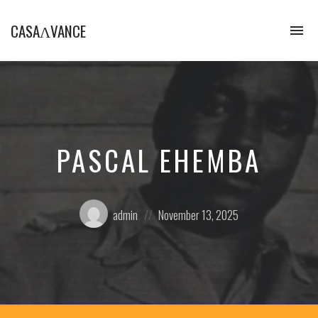
CASAɅVANCE
To
na
La
Casamance
aVance…
PASCAL EHEMBA
Posted
Posted
admin
November 13, 2025
by:
on