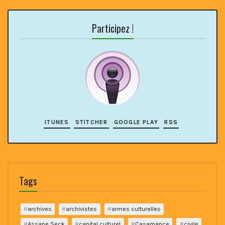
Participez !
ITUNES
STITCHER
GOOGLE PLAY
RSS
Tags
archives
archivistes
armes culturelles
Assane Seck
capital culturel
Casamance
civile