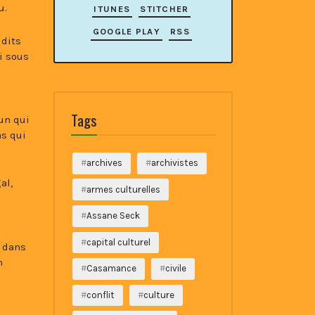
u.
ITUNES
STITCHER
GOOGLE PLAY
RSS
 dits
i sous
Tags
’un qui
as qui
archives
archivistes
al,
armes culturelles
Assane Seck
capital culturel
s dans
m
Casamance
civile
conflit
culture