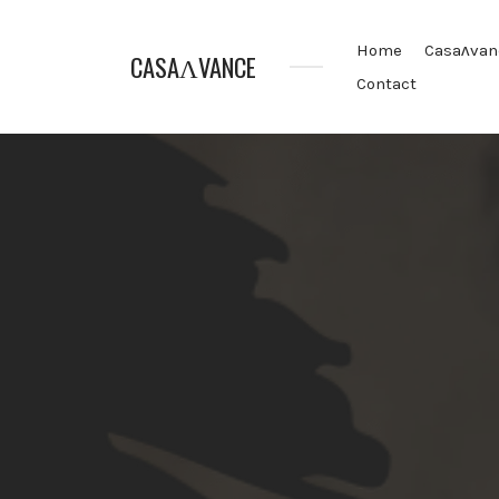
Home
Casaʌvan
CASAɅVANCE
Contact
La
Casamance
aVance…