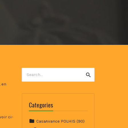
Search
Search
for:
, en
Categories
oir ci-
Casaʌvance POLHIS
(90)