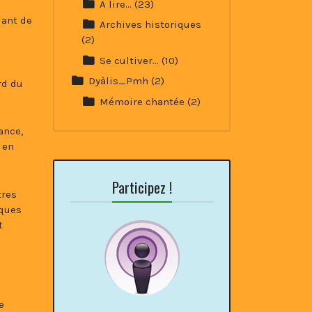
A lire…
(23)
lant de
Archives historiques
(2)
Se cultiver…
(10)
Dyàlis_Pmh
(2)
rd du
Mémoire chantée
(2)
ance,
 en
Participez !
tres
iques
t
e