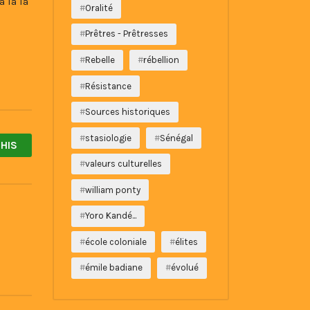
 là la
Oralité
Prêtres - Prêtresses
Rebelle
rébellion
Résistance
Sources historiques
stasiologie
Sénégal
HIS
valeurs culturelles
william ponty
Yoro Kandé...
école coloniale
élites
émile badiane
évolué