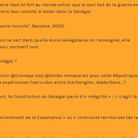
e dire haut et fort au monde entier que le seul but de la guerre e
tre leur volonté, à rester dans le Sénégal.
uerre Incivile”, Bassène, 2025)
(on ne sait dans quelle école sénégalaise on l’enseigne), elle
voir normatif non!
énégal ?
volution @Diomaye moy @Sonko menacerait plus cette République
ux expériences fratricides entre DIA/Senghor, Wade/Seck…?
t, la Constitution du Sénégal parle d’« intégrité » ; il s’agit là
lavement de la Casamance » ou « continuité territoriale (de la