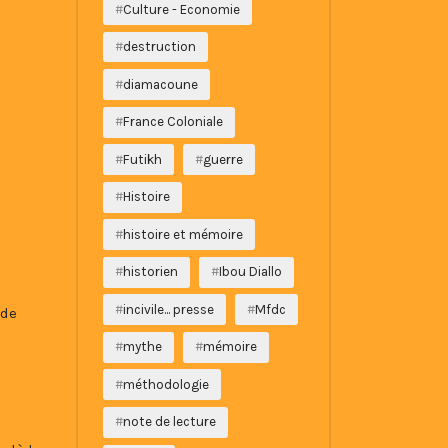
Culture - Economie
n
destruction
diamacoune
France Coloniale
Futikh
guerre
Histoire
histoire et mémoire
historien
Ibou Diallo
incivile... presse
Mfdc
 de
mythe
mémoire
méthodologie
note de lecture