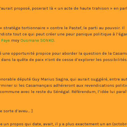
aurait proposé, poserait là « un acte de haute trahison » en par
stratège tortionnaire » contre le Pastef, le parti au pouvoir. Il
iste tout ce qui peut créer une peur panique politique à l’éga
 Faye
moy
Ousmane SONKO
.
ié une opportunité propice pour aborder la question de la Casam
 dans la quête de paix n’ont de cesse d’explorer les possibilités
honorable député Guy Marius Sagna, qui aurait suggéré, entre au
rminer si les Casamançais adhéreront aux revendications polit
 commune avec le reste du Sénégal. Référendum, l’idée lui paraî
e sorte d’aveu… ]
 un propos qui date, avait, il y a plus exactement un an (octobr