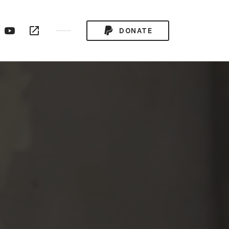
ogle
YouTube
RSS
DONATE
ay
Channel
Feed