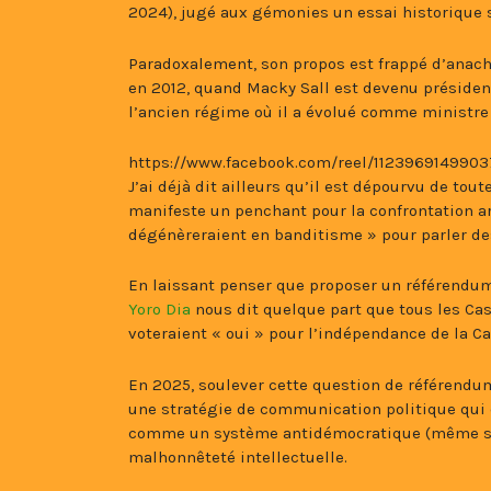
2024), jugé aux gémonies un essai historique s
Paradoxalement, son propos est frappé d’anach
en 2012, quand Macky Sall est devenu président; 
l’ancien régime où il a évolué comme ministre c
https://www.facebook.com/reel/112396914990
J’ai déjà dit ailleurs qu’il est dépourvu de tou
manifeste un penchant pour la confrontation ar
dégénèreraient en banditisme » pour parler d
En laissant penser que proposer un référendum
Yoro Dia
nous dit quelque part que tous les Cas
voteraient « oui » pour l’indépendance de la 
En 2025, soulever cette question de référendum
une stratégie de communication politique qui
comme un système antidémocratique (même s’il
malhonnêteté intellectuelle.