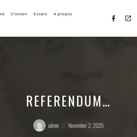
ce
U’ossen
Essais
A propos
Facebook
Go
Profile
Pl
REFERENDUM…
Posted
Posted
admin
November 2, 2025
by:
on