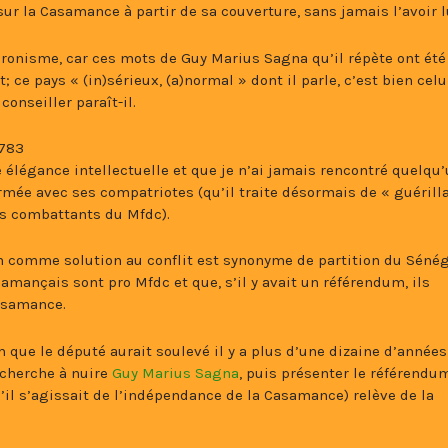
ur la Casamance à partir de sa couverture, sans jamais l’avoir l
ronisme, car ces mots de Guy Marius Sagna qu’il répète ont été
ce pays « (in)sérieux, (a)normal » dont il parle, c’est bien celu
onseiller paraît-il.
3783
te élégance intellectuelle et que je n’ai jamais rencontré quelqu
mée avec ses compatriotes (qu’il traite désormais de « guérill
es combattants du Mfdc).
 comme solution au conflit est synonyme de partition du Sénég
amançais sont pro Mfdc et que, s’il y avait un référendum, ils
Casamance.
 que le député aurait soulevé il y a plus d’une dizaine d’année
 cherche à nuire
Guy Marius Sagna
, puis présenter le référendu
 s’agissait de l’indépendance de la Casamance) relève de la