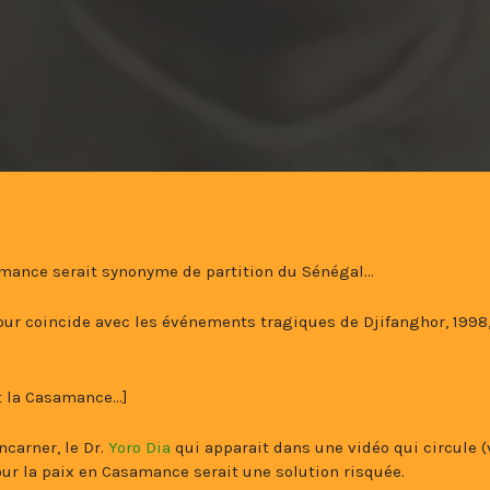
amance serait synonyme de partition du Sénégal…
ur coincide avec les événements tragiques de Djifanghor, 1998
t la Casamance…]
ncarner, le Dr.
Yoro Dia
qui apparait dans une vidéo qui circule (v
ur la paix en Casamance serait une solution risquée.