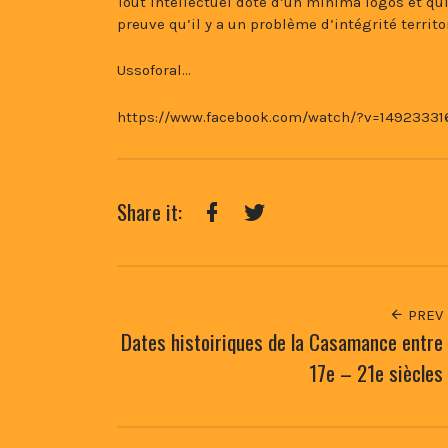
Tout intellectuel doté d’un minima logos et qui
preuve qu’il y a un problème d’intégrité territ
Ussoforal…
https://www.facebook.com/watch/?v=14923331
Share it:
Facebook
Twitter
PREV
Dates histoiriques de la Casamance entre
17e – 21e siècles