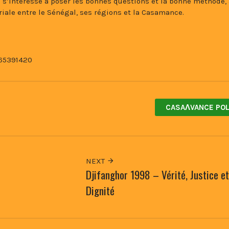
 s’intéresse à poser les bonnes questions et la bonne méthode, a
oriale entre le Sénégal, ses régions et la Casamance.
65391420
CASAɅVANCE POL
NEXT
Djifanghor 1998 – Vérité, Justice et
Dignité