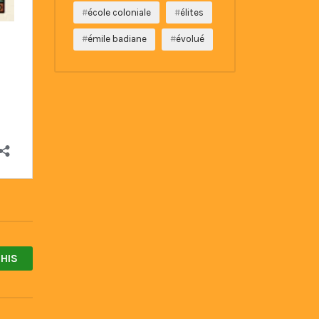
école coloniale
élites
émile badiane
évolué
HIS