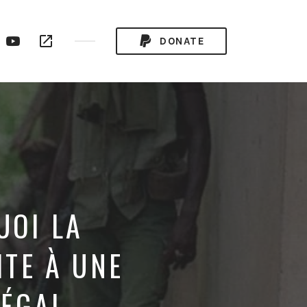
ogle
YouTube
RSS
DONATE
ay
Channel
Feed
UOI LA
ITE À UNE
NÉGAL