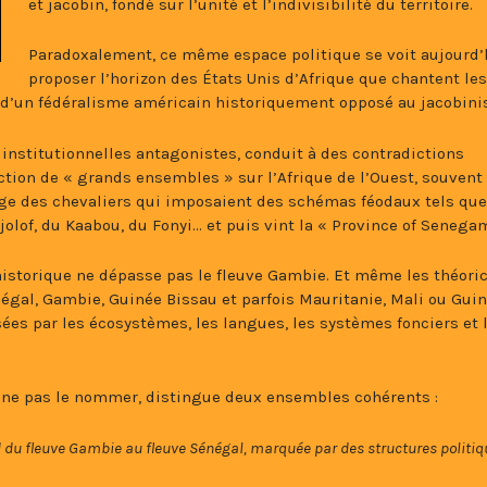
et jacobin, fondé sur l’unité et l’indivisibilité du territoire.
Paradoxalement, ce même espace politique se voit aujourd’
proposer l’horizon des États Unis d’Afrique que chantent les
iré d’un fédéralisme américain historiquement opposé au jacobin
 institutionnelles antagonistes, conduit à des contradictions
ection de « grands ensembles » sur l’Afrique de l’Ouest, souvent
ge des chevaliers qui imposaient des schémas féodaux tels que
olof, du Kaabou, du Fonyi… et puis vint la « Province of Senega
istorique ne dépasse pas le fleuve Gambie. Et même les théori
gal, Gambie, Guinée Bissau et parfois Mauritanie, Mali ou Gui
ées par les écosystèmes, les langues, les systèmes fonciers et 
ur ne pas le nommer, distingue deux ensembles cohérents :
 du fleuve Gambie au fleuve Sénégal, marquée par des structures politiq