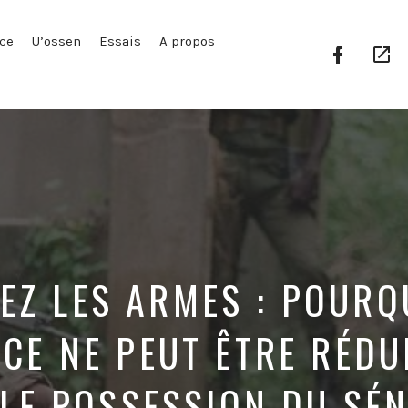
ce
U’ossen
Essais
A propos
Facebook
Go
Profile
Pl
EZ LES ARMES : POURQ
E NE PEUT ÊTRE RÉDU
LE POSSESSION DU SÉ