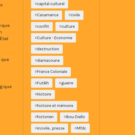
capital culturel
ro
Casamance
civile
tique.
conflit
culture
n
Culture - Economie
État
destruction
n que
diamacoune
France Coloniale
Futikh
guerre
ogique
Histoire
histoire et mémoire
historien
Ibou Diallo
incivile... presse
Mfdc