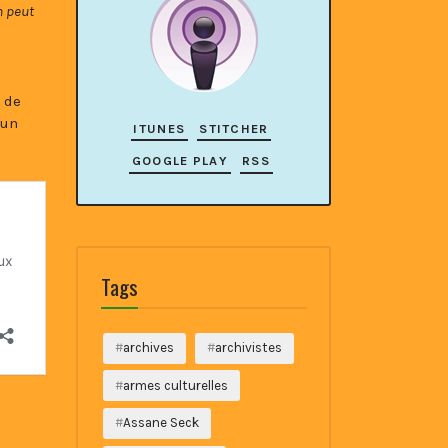
n peut
e de
’un
ITUNES
STITCHER
GOOGLE PLAY
RSS
Tags
archives
archivistes
armes culturelles
e
Assane Seck