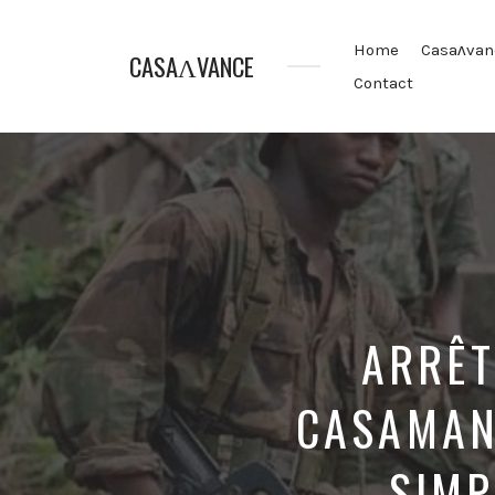
Home
Casaʌvan
CASAɅVANCE
Contact
La
Casamance
aVance…
ARRÊT
CASAMANC
SIMP