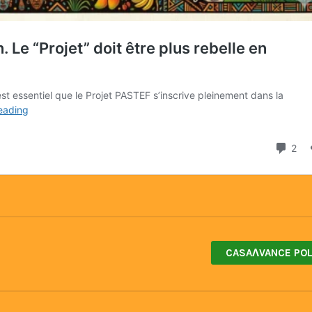
CASAɅVANCE POL