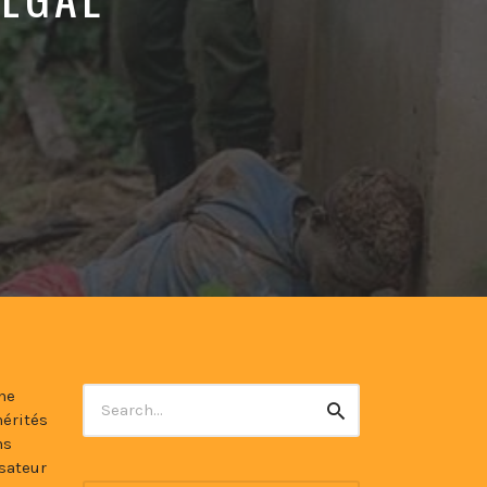
Search
ne
Search
for:
hérités
ns
isateur