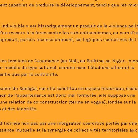
aient capables de produire le développement, tandis que les mic
 indivisible » est historiquement un produit de la violence poli
’un recours à la force contre les sub-nationalismes, au nom d’u
produit, parfois inconsciemment, les logiques coercitives de l’
es tensions en Casamance (au Mali, au Burkina, au Niger… bie
ur modèle de type sultanat, comme nous l’étudions ailleurs) la
antie que par la contrainte.
sion du Sénégal, car elle constitue un espace historique, écol
tion de l’appartenance est donc mal formulée, elle suppose une
 une relation de co-construction (terme en vogue), fondée sur la
et des identités.
nditionnée non pas par une intégration coercitive portée par une
sance mutuelle et la synergie de collectivités territoriales aux