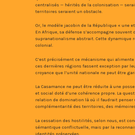
centralisés — hérités de la colonisation — ser
territoires seraient un obstacle.
Or, le modèle jacobin de la République « une et
En Afrique, sa défense s’accompagne souvent d
supranationalisme abstrait. Cette dynamique re
colonial.
C’est précisément ce mécanisme qui alimente l
ces dernières régions fassent exception par le
croyance que l’unité nationale ne peut être gar
La Casamance ne peut être réduite à une posses
et social doté d’une cohérence propre. La ques
relation de domination là où il faudrait penser
complémentarité des territoires, des mémoires 
La cessation des hostilités, selon nous, est co
sémantique conflictuelle, mais par la reconnais
identités préservées.