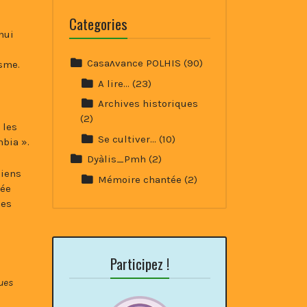
Categories
hui
Casaʌvance POLHIS
(90)
isme.
A lire…
(23)
Archives historiques
(2)
 les
Se cultiver…
(10)
mbia ».
Dyàlis_Pmh
(2)
ciens
Mémoire chantée
(2)
née
les
Participez !
ues