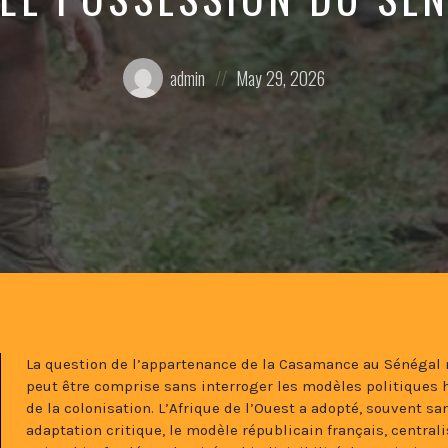
Posted
Posted
admin
May 29, 2026
by:
on
La question de l’appartenance de la Casamance au Sénégal 
peut être comprise sans interroger les modèles politiques 
de la colonisation. L’Afrique de l’Ouest a adopté, souvent sa
adaptation critique, le modèle républicain français, central