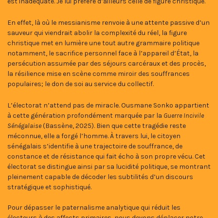
est inadéquate. Je lui préfère d’ailleurs celle de figure christique.
En effet, là où le messianisme renvoie à une attente passive d’un
sauveur qui viendrait abolir la complexité du réel, la figure
christique met en lumière une tout autre grammaire politique
notamment, le sacrifice personnel face à l’appareil d’État, la
persécution assumée par des séjours carcéraux et des procès,
la résilience mise en scène comme miroir des souffrances
populaires; le don de soi au service du collectif.
L’électorat n’attend pas de miracle. Ousmane Sonko appartient
à cette génération profondément marquée par la
Guerre Incivile
Sénégalaise
(Bassène, 2025). Bien que cette tragédie reste
méconnue, elle a forgé l’homme. À travers lui, le citoyen
sénégalais s’identifie à une trajectoire de souffrance, de
constance et de résistance qui fait écho à son propre vécu. Cet
électorat se distingue ainsi par sa lucidité politique, se montrant
pleinement capable de décoder les subtilités d’un discours
stratégique et sophistiqué.
Pour dépasser le paternalisme analytique qui réduit les
électeurs à des affects primaires, nous devons déplacer notre