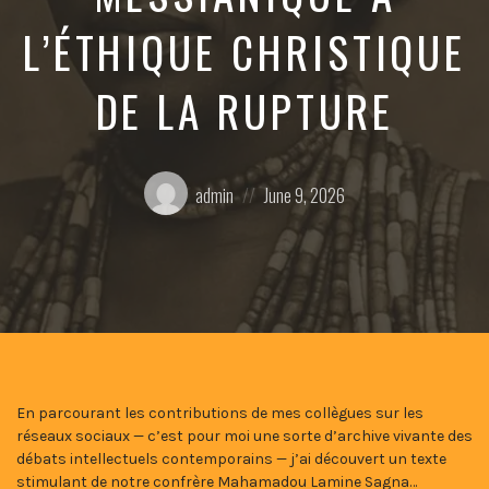
L’ÉTHIQUE CHRISTIQUE
DE LA RUPTURE
Posted
Posted
admin
June 9, 2026
by:
on
En parcourant les contributions de mes collègues sur les
réseaux sociaux — c’est pour moi une sorte d’archive vivante des
débats intellectuels contemporains — j’ai découvert un texte
stimulant de notre confrère Mahamadou Lamine Sagna…