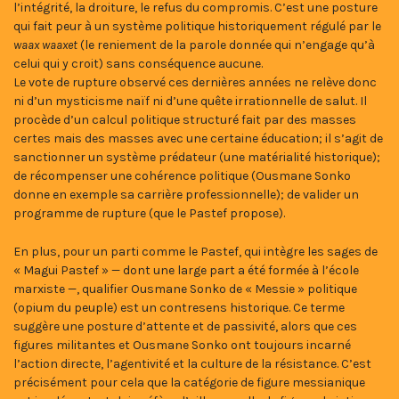
l’intégrité, la droiture, le refus du compromis. C’est une posture
qui fait peur à un système politique historiquement régulé par le
waax waaxet
(le reniement de la parole donnée qui n’engage qu’à
celui qui y croit) sans conséquence aucune.
Le vote de rupture observé ces dernières années ne relève donc
ni d’un mysticisme naïf ni d’une quête irrationnelle de salut. Il
procède d’un calcul politique structuré fait par des masses
certes mais des masses avec une certaine éducation; il s’agit de
sanctionner un système prédateur (une matérialité historique);
de récompenser une cohérence politique (Ousmane Sonko
donne en exemple sa carrière professionnelle); de valider un
programme de rupture (que le Pastef propose).
En plus, pour un parti comme le Pastef, qui intègre les sages de
« Magui Pastef » — dont une large part a été formée à l’école
marxiste —, qualifier Ousmane Sonko de « Messie » politique
(opium du peuple) est un contresens historique. Ce terme
suggère une posture d’attente et de passivité, alors que ces
figures militantes et Ousmane Sonko ont toujours incarné
l’action directe, l’agentivité et la culture de la résistance. C’est
précisément pour cela que la catégorie de figure messianique