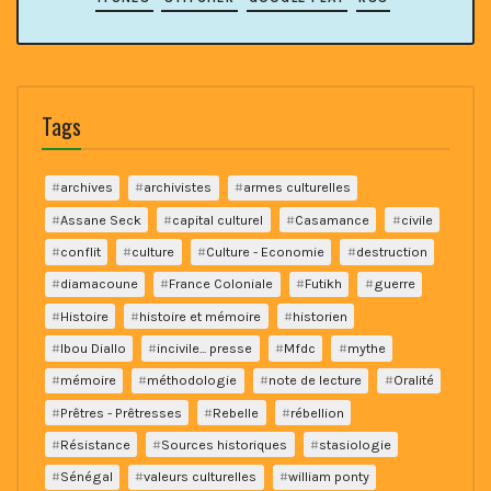
Tags
archives
archivistes
armes culturelles
Assane Seck
capital culturel
Casamance
civile
conflit
culture
Culture - Economie
destruction
diamacoune
France Coloniale
Futikh
guerre
Histoire
histoire et mémoire
historien
Ibou Diallo
incivile... presse
Mfdc
mythe
mémoire
méthodologie
note de lecture
Oralité
Prêtres - Prêtresses
Rebelle
rébellion
Résistance
Sources historiques
stasiologie
Sénégal
valeurs culturelles
william ponty