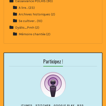
Casaʌvance POLHIS
(90)
A lire…
(23)
Archives historiques
(2)
Se cultiver…
(10)
Dyàlis_Pmh
(2)
Mémoire chantée
(2)
Participez !
ITUNES
STITCHER
GOOGLE PLAY
RSS