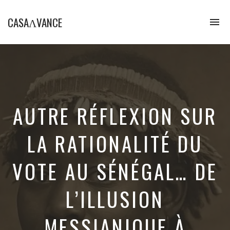
CASAɅVANCE
To
na
La
Casamance
aVance…
AUTRE RÉFLEXION SUR
LA RATIONALITÉ DU
VOTE AU SÉNÉGAL… DE
L’ILLUSION
MESSIANIQUE À