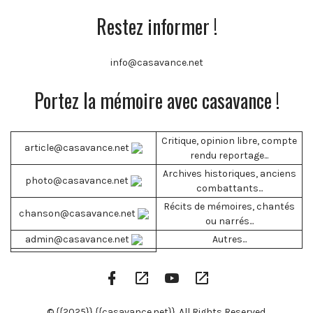
Restez informer !
info@casavance.net
Portez la mémoire avec casavance !
Critique, opinion libre, compte
article@casavance.net
rendu reportage...
Archives historiques, anciens
photo@casavance.net
combattants...
Récits de mémoires, chantés
chanson@casavance.net
ou narrés...
admin@casavance.net
Autres...
Facebook
Google
YouTube
RSS
Profile
Play
Channel
Feed
© {{2025}} {{casavance.net}}. All Rights Reserved.