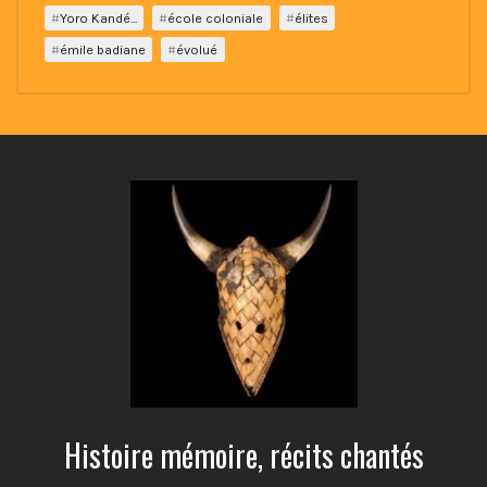
Yoro Kandé...
école coloniale
élites
émile badiane
évolué
Histoire mémoire, récits chantés